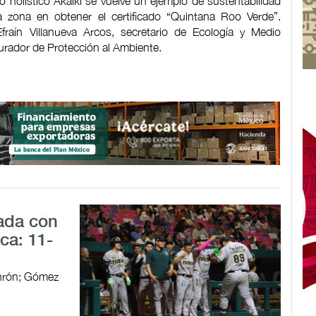
o holístico Akalkí se vuelve un ejemplo de sustentabilidad
la zona en obtener el certificado “Quintana Roo Verde”.
raín Villanueva Arcos, secretario de Ecología y Medio
rador de Protección al Ambiente.
ada con
ca: 11-
jonrón; Gómez