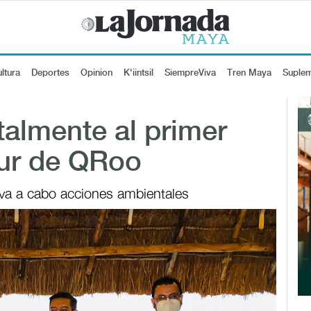
ltura
Deportes
Opinion
K'iintsil
SiempreViva
Tren Maya
Suple
talmente al primer
sur de QRoo
eva a cabo acciones ambientales