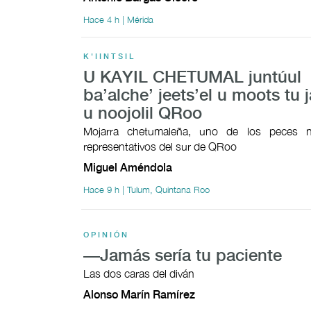
Hace 4 h | Mérida
K'IINTSIL
U KAYIL CHETUMAL juntúul
ba’alche’ jeets’el u moots tu j
u noojolil QRoo
Mojarra chetumaleña, uno de los peces n
representativos del sur de QRoo
Miguel Améndola
Hace 9 h | Tulum, Quintana Roo
OPINIÓN
—Jamás sería tu paciente
Las dos caras del diván
Alonso Marín Ramírez