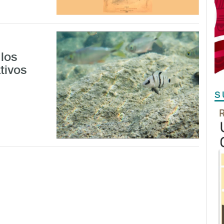
los
tivos
S