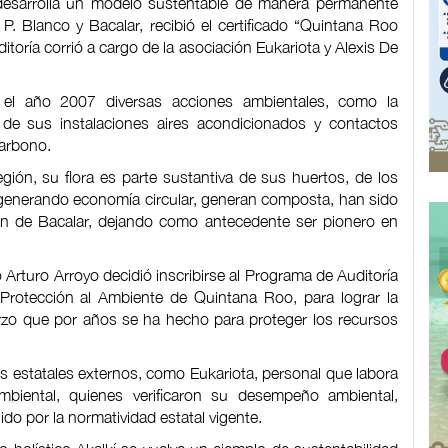
7 desarrolla un modelo sustentable de manera permanente
P. Blanco y Bacalar, recibió el certificado “Quintana Roo
itoría corrió a cargo de la asociación Eukariota y Alexis De
 el año 2007 diversas acciones ambientales, como la
o de sus instalaciones aires acondicionados y contactos
carbono.
gión, su flora es parte sustantiva de sus huertos, de los
generando economía circular, generan composta, han sido
tón de Bacalar, dejando como antecedente ser pionero en
o Arturo Arroyo decidió inscribirse al Programa de Auditoría
Protección al Ambiente de Quintana Roo, para lograr la
uerzo que por años se ha hecho para proteger los recursos
es estatales externos, como Eukariota, personal que labora
mbiental, quienes verificaron su desempeño ambiental,
do por la normatividad estatal vigente.