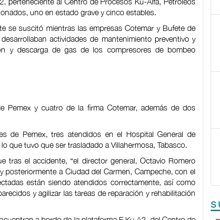
2, perteneciente al Centro de Procesos Ku-Alfa, Petróleos
ionados, uno en estado grave y cinco estables.
nte se suscitó mientras las empresas Cotemar y Bufete de
desarrollaban actividades de mantenimiento preventivo y
ción y descarga de gas de los compresores de bombeo
 de Pemex y cuatro de la firma Cotemar, además de dos
res de Pemex, tres atendidos en el Hospital General de
lo que tuvo que ser trasladado a Villahermosa, Tabasco.
tras el accidente, “el director general, Octavio Romero
da y posteriormente a Ciudad del Carmen, Campeche, con el
 afectadas están siendo atendidos correctamente, así como
ecidos y agilizar las tareas de reparación y rehabilitación
S
encuentran a bordo de la plataforma E Ku A2, del Centro de