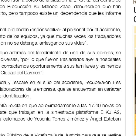
o de Producción Ku Maloob Zaab, denunciaron que han
xito, pero tampoco existe un dependencia que les informe
nal pretenden responsabilizar al personal por el accidente,
ento de los equipos, ya que muchas veces los trabajadores
ión no se detenga, arriesgando sus vidas”.
ue además del fallecimiento de uno de sus obreros, se
versas, “por lo que fueron trasladados ayer a hospitales
ón; contactamos oportunamente a sus familiares y les hemos
n Ciudad del Carmen”.
a y rescate en el sitio del accidente, recuperaron tres
laboradores de la empresa, que se encuentran en carácter
identificación.
Alfa revelaron que aproximadamente a las 17:40 horas de
cate que trabajan en la siniestrada plataforma E Ku A2,
os calcinados de Yesenia Torres Jiménez y Ángel Esteban
io Público de la Vicefiscalía de Justicia para que se realice