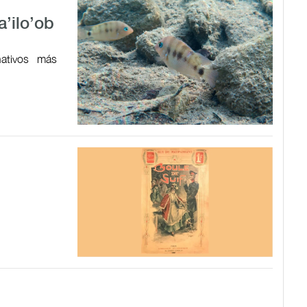
a’ilo’ob
ativos más