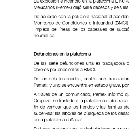
La explosión e incendio en la plataforma E Ku A
Mexicanos (Pemex) dejó siete decesos y seis les
De acuerdo con la petrolera nacional el accide
Monitoreo de Condiciones e Integridad (BMCI) 
limpieza de líneas de los cabezales de suc
neumático.
Defunciones en la plataforma
De las siete defunciones una es trabajadora
obreros pertenecientes a BMCI.
De los seis lesionados, cuatro son trabajado
Pemex, y uno se encuentra en estado grave, por 
A través de un comunicado, Pemex informó que 
Oropeza, se trasladó a la plataforma siniestra
fin de verificar que los heridos y las familias
supervisar las labores de búsqueda de los desapar
de la plataforma dañada”.
En tanto que familiares de trabajadores que se 