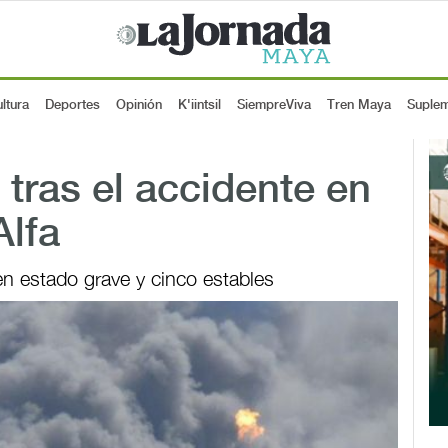
ltura
Deportes
Opinión
K'iintsil
SiempreViva
Tren Maya
Suple
 tras el accidente en
Alfa
n estado grave y cinco estables