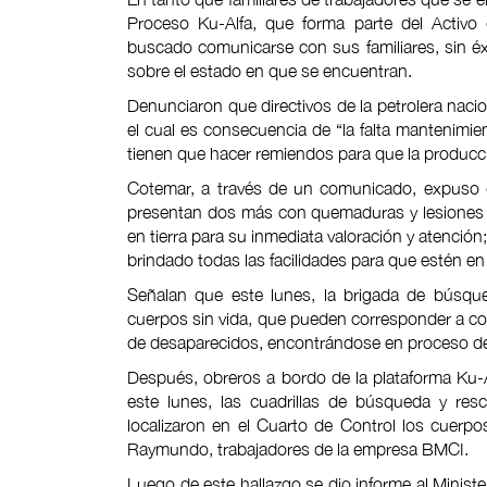
Proceso Ku-Alfa, que forma parte del Activ
buscado comunicarse con sus familiares, sin é
sobre el estado en que se encuentran.
Denunciaron que directivos de la petrolera nacio
el cual es consecuencia de “la falta mantenimi
tienen que hacer remiendos para que la producc
Cotemar, a través de un comunicado, expuso q
presentan dos más con quemaduras y lesiones di
en tierra para su inmediata valoración y atenci
brindado todas las facilidades para que estén e
Señalan que este lunes, la brigada de búsqued
cuerpos sin vida, que pueden corresponder a co
de desaparecidos, encontrándose en proceso de 
Después, obreros a bordo de la plataforma Ku-
este lunes, las cuadrillas de búsqueda y res
localizaron en el Cuarto de Control los cuerp
Raymundo, trabajadores de la empresa BMCI.
Luego de este hallazgo se dio informe al Minister