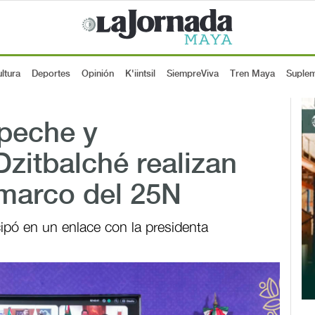
ltura
Deportes
Opinión
K'iintsil
SiempreViva
Tren Maya
Suple
peche y
zitbalché realizan
 marco del 25N
ipó en un enlace con la presidenta