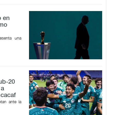
o en
omo
resenta una
Sub-20
 a
ncacaf
tan ante la