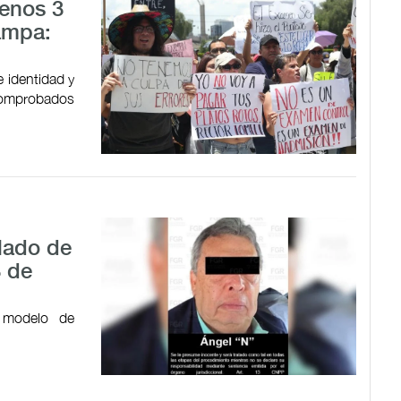
menos 3
ampa:
 identidad y
 comprobados
alado de
3 de
 modelo de