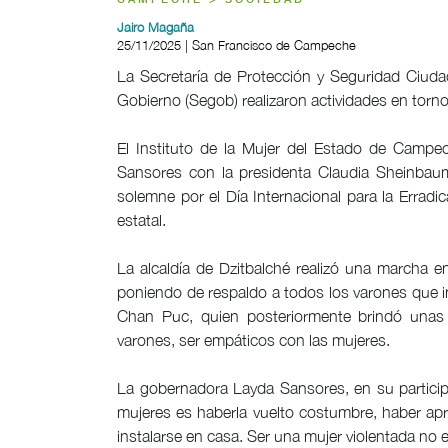
CAMPECHE > SOCIEDAD
Jairo Magaña
25/11/2025 | San Francisco de Campeche
La Secretaría de Protección y Seguridad Ciudad
Gobierno (Segob) realizaron actividades en torno
El Instituto de la Mujer del Estado de Campe
Sansores con la presidenta Claudia Sheinbaum
solemne por el Día Internacional para la Erradic
estatal.
La alcaldía de Dzitbalché realizó una marcha e
poniendo de respaldo a todos los varones que in
Chan Puc, quien posteriormente brindó unas p
varones, ser empáticos con las mujeres.
La gobernadora Layda Sansores, en su participa
mujeres es haberla vuelto costumbre, haber apre
instalarse en casa. Ser una mujer violentada no 