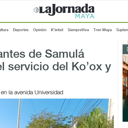
ltura
Deportes
Opinión
K'iintsil
SiempreViva
Tren Maya
Suple
antes de Samulá
l servicio del Ko’ox y
en la avenida Universidad