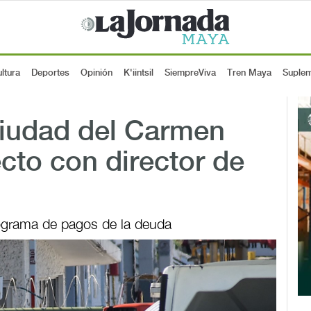
ltura
Deportes
Opinión
K'iintsil
SiempreViva
Tren Maya
Suple
iudad del Carmen
ecto con director de
rograma de pagos de la deuda