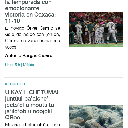
la temporada con
emocionante
victoria en Oaxaca:
11-10
El novato Óliver Carrillo se
viste de héroe con jonrón;
Gómez se vuela barda dos
veces
Antonio Bargas Cicero
Hace 5 h | Mérida
K'IINTSIL
U KAYIL CHETUMAL
juntúul ba’alche’
jeets’el u moots tu
ja’ilo’ob u noojolil
QRoo
Mojarra chetumaleña, uno