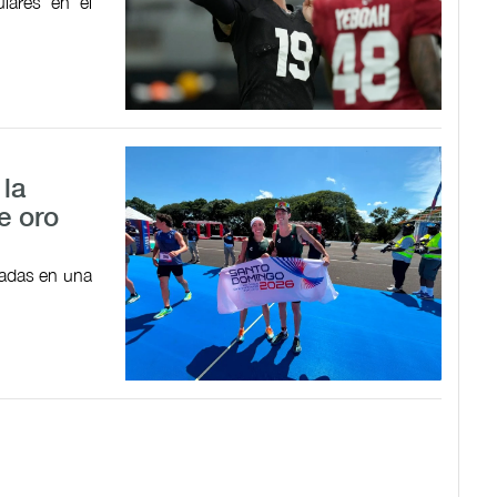
ulares en el
 la
e oro
adas en una