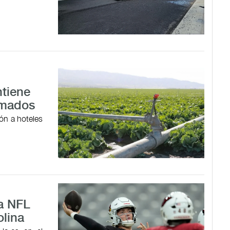
ntiene
irmados
ón a hoteles
la NFL
olina