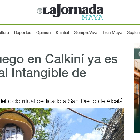
ltura
Deportes
Opinión
K'iintsil
SiempreViva
Tren Maya
Suple
uego en Calkiní ya es
al Intangible de
el ciclo ritual dedicado a San Diego de Alcalá