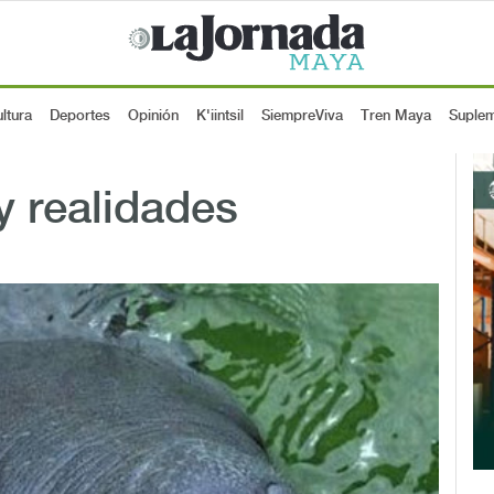
ltura
Deportes
Opinión
K'iintsil
SiempreViva
Tren Maya
Suple
y realidades