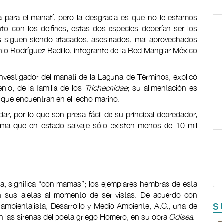
 para el manatí, pero la desgracia es que no le estamos
o con los delfines, estas dos especies deberían ser los
s siguen siendo atacados, asesinados, mal aprovechados
onio Rodríguez Badillo, integrante de la Red Manglar México
nvestigador del manatí de la Laguna de Términos, explicó
nio, de la familia de los
Trichechidae
; su alimentación es
s que encuentran en el lecho marino.
ar, por lo que son presa fácil de su principal depredador,
tima que en estado salvaje sólo existen menos de 10 mil
ña, significa “con mamas”; los ejemplares hembras de esta
n sus aletas al momento de ser vistas. De acuerdo con
 ambientalista, Desarrollo y Medio Ambiente, A.C., una de
S
on las sirenas del poeta griego Homero, en su obra
Odisea
.