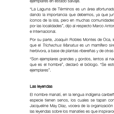
ejemplares en estado salvaje.
“La Laguna de Términos es un área afortunada
dando la importancia que debemos, ya que junt
íconos de la isla, pero en muchas comunidade
por las localidades”, dijo al respecto Marco Ant
e Internacional.
Por su parte, Joaquín Robles Montes de Oca, i
que el
Trichechus Manatus
es un mamífero sire
herbívora, a base de plantas ribereñas y de otra
“Son ejemplares grandes y gordos, lentos al nad
que es el hombre”, declaró el biólogo. “Se es
ejemplares”.
Las leyendas
El nombre manatí, en la lengua indígena caribe
especie tienen senos, los cuales se tapan co
Jacqueline May Díaz, vocera de la organización
las leyendas sobre los manatíes es que inspirar