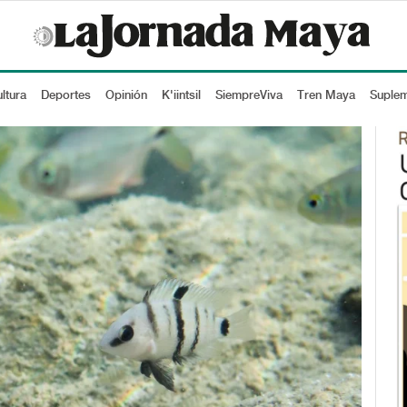
ltura
Deportes
Opinión
K'iintsil
SiempreViva
Tren Maya
Suple