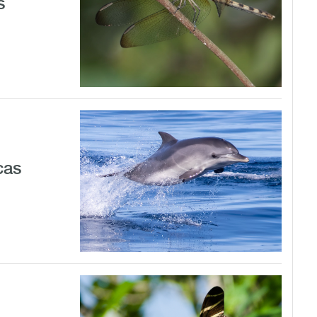
s
cas