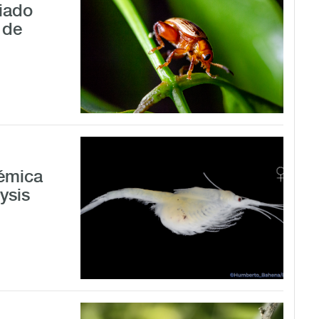
ciado
 de
émica
ysis