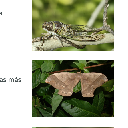
a
las más