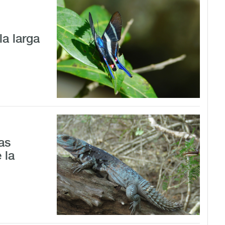
la larga
as
 la