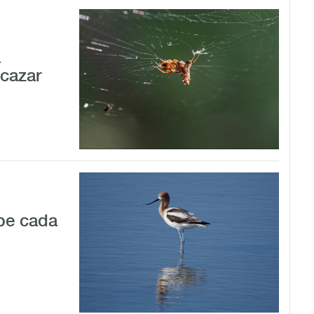
a
 cazar
be cada