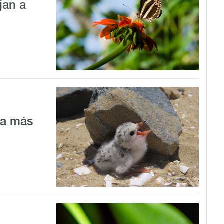
jan a
ra más