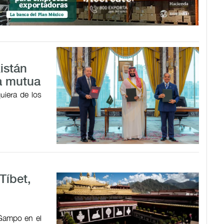
istán
a mutua
uiera de los
Tíbet,
 Gampo en el