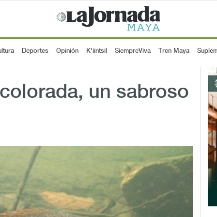
ltura
Deportes
Opinión
K'iintsil
SiempreViva
Tren Maya
Suple
 colorada, un sabroso