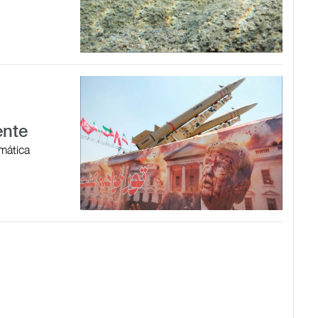
ente
omática