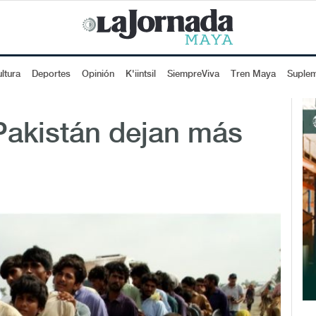
ltura
Deportes
Opinión
K'iintsil
SiempreViva
Tren Maya
Suple
Pakistán dejan más