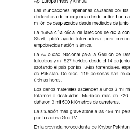
Ap, Europa Press y Xinhua
Las inundaciones repentinas causadas por las 
declaratoria de emergencia desde antier, han c
millón de desplazados desde mediados de junio
La nueva cifra oficial de fallecidos se dio a 
Sharif, pidió ayuda internacional para comba
empobrecida nación islámica.
La Autoridad Nacional para la Gestión de Des
fallecidos y mil 527 heridos desde el 14 de jun
azotando el país por las lluvias torrenciales, es
de Pakistán. De ellos, 119 personas han muer
últimas horas.
Los daños materiales ascienden a unos 3 mil mil
totalmente destruidas. Murieron más de 720
dañaron 3 mil 500 kilómetros de carreteras.
La situación más grave atañe a las 498 mil p
por la cadena Geo TV.
En la provincia noroccidental de Khyber Pakhtu