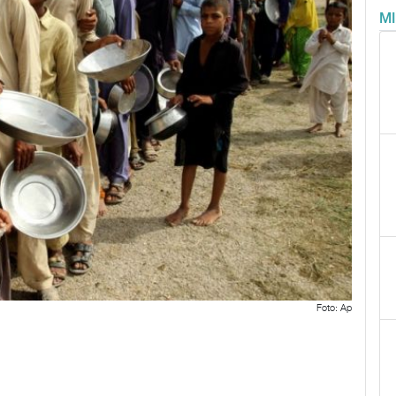
M
Foto: Ap