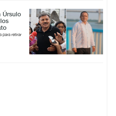
 Úrsulo
 los
ato
 para retirar