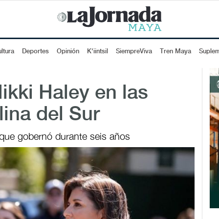
ltura
Deportes
Opinión
K'iintsil
SiempreViva
Tren Maya
Suple
ikki Haley en las
lina del Sur
 que gobernó durante seis años