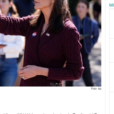
M
Foto: Ap