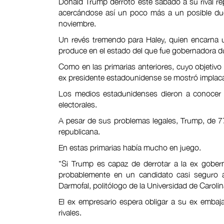
Donald Trump derrotó este sábado a su rival rep
acercándose así un poco más a un posible due
noviembre.
Un revés tremendo para Haley, quien encarna 
produce en el estado del que fue gobernadora d
Como en las primarias anteriores, cuyo objetivo 
ex presidente estadounidense se mostró implaca
Los medios estadunidenses dieron a conocer s
electorales.
A pesar de sus problemas legales, Trump, de 77 
republicana.
En estas primarias había mucho en juego.
"Si Trump es capaz de derrotar a la ex gobern
probablemente en un candidato casi seguro a 
Darmofal, politólogo de la Universidad de Carolin
El ex empresario espera obligar a su ex embaja
rivales.