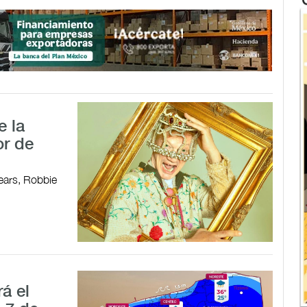
e la
or de
ears, Robbie
á el