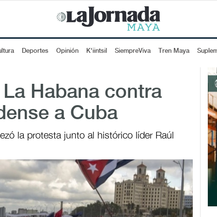
ltura
Deportes
Opinión
K'iintsil
SiempreViva
Tren Maya
Suple
 La Habana contra
dense a Cuba
ó la protesta junto al histórico líder Raúl