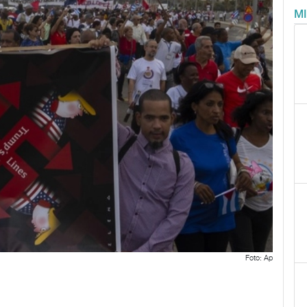
M
Foto: Ap