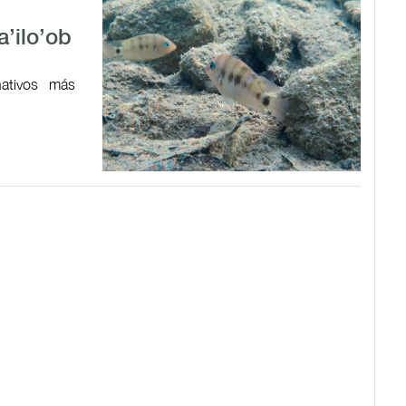
a’ilo’ob
ativos más