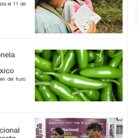
sta el 11 de
onela
xico
en del fruto
cional