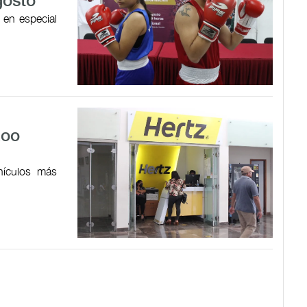
gosto
, en especial
Roo
hículos más