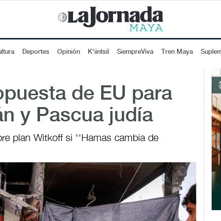
ltura
Deportes
Opinión
K'iintsil
SiempreViva
Tren Maya
Suple
opuesta de EU para
n y Pascua judía
bre plan Witkoff si ''Hamas cambia de