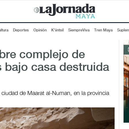
ltura
Deportes
Opinión
K'iintsil
SiempreViva
Tren Maya
Suple
ubre complejo de
 bajo casa destruida
a ciudad de Maarat al-Numan, en la provincia