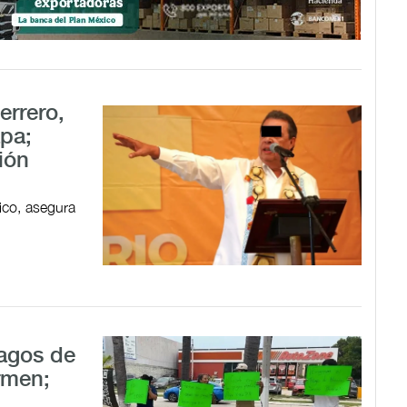
errero,
pa;
ión
ico, asegura
pagos de
rmen;