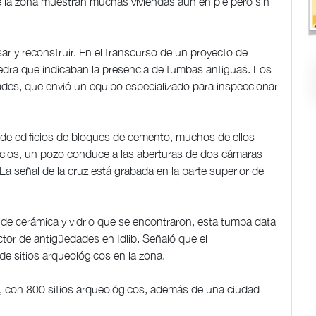
 la zona muestran muchas viviendas aún en pie pero sin
r y reconstruir. En el transcurso de un proyecto de
edra que indicaban la presencia de tumbas antiguas. Los
dades, que envió un equipo especializado para inspeccionar
las de edificios de bloques de cemento, muchos de ellos
icios, un pozo conduce a las aberturas de dos cámaras
La señal de la cruz está grabada en la parte superior de
s de cerámica y vidrio que se encontraron, esta tumba data
ector de antigüedades en Idlib. Señaló que el
e sitios arqueológicos en la zona.
ia, con 800 sitios arqueológicos, además de una ciudad