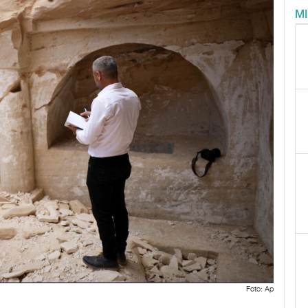
M
Foto: Ap