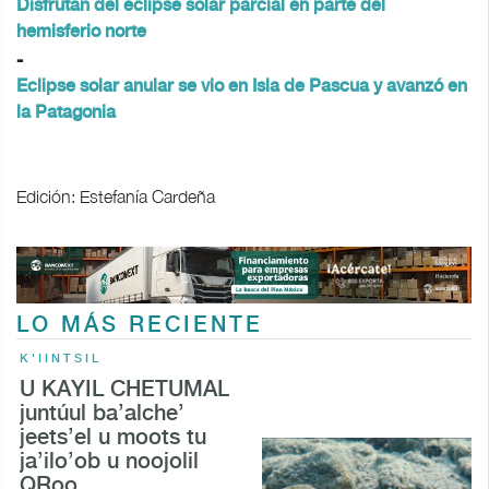
Disfrutan del eclipse solar parcial en parte del
hemisferio norte
-
Eclipse solar anular se vio en Isla de Pascua y avanzó en
la Patagonia
Edición: Estefanía Cardeña
LO MÁS RECIENTE
K'IINTSIL
U KAYIL CHETUMAL
juntúul ba’alche’
jeets’el u moots tu
ja’ilo’ob u noojolil
QRoo