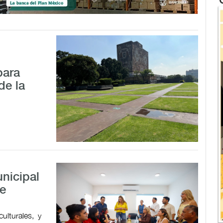
para
de la
nicipal
de
ulturales, y