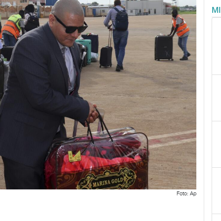
M
Foto: Ap