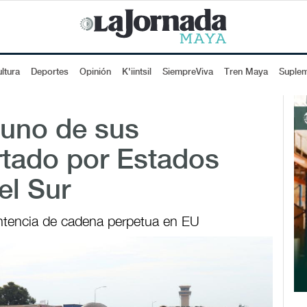
ltura
Deportes
Opinión
K'iintsil
SiempreViva
Tren Maya
Suple
 uno de sus
tado por Estados
el Sur
ntencia de cadena perpetua en EU