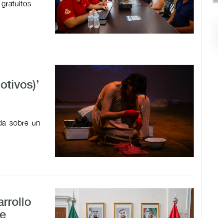
 gratuitos
tivos)’
ada sobre un
rrollo
e