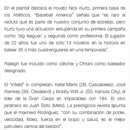
En el plantel destaca el novato Nick Kurtz, primera base de
los Atléticos. “Baseball America” señala que “es raro el
recluta que es parte de nuestro conjunto de estrellas, pero
Kurtz tuvo una actuación estupenda en su primera campaña
como ‘big leaguer’ y segunda como profesional. El jugador
de 22 años fue uno de sólo 13 novatos en la historia en
batear 35 o más cuadrangulares en una temporada”.
Raleigh fue incluido como cátcher y Ohtani como bateador
designado.
El “infield” lo completan, Ketel Marte (2B, Cascabeles); José
Ramírez (3B, Cleveland) y Bobby Witt Jr. (SS, Kansas City), el
líder de la Gran Carpa en imparables con 184. El otro
jardinero es Juan Soto (Mets). La prestigiosa revista apunta
que el marinero Rodríguez, “con su combinación de poder,
velocidad, fildeo, fuerza en el brazo y salud, es el mejor
patrullero central del beisbol”.