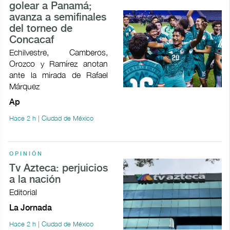
golear a Panamá;
avanza a semifinales
del torneo de
Concacaf
Echilvestre, Camberos,
Orozco y Ramírez anotan
ante la mirada de Rafael
Márquez
Ap
Hace 2 h | Ciudad de México
OPINIÓN
Tv Azteca: perjuicios
a la nación
Editorial
La Jornada
Hace 2 h | Ciudad de México