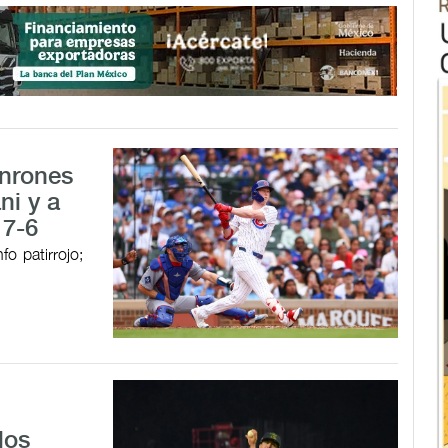
onrones
ni y a
 7-6
o patirrojo;
los