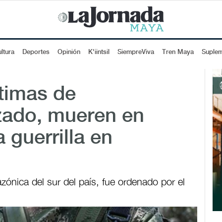
ltura
Deportes
Opinión
K'iintsil
SiempreViva
Tren Maya
Suple
timas de
zado, mueren en
guerrilla en
zónica del sur del país, fue ordenado por el