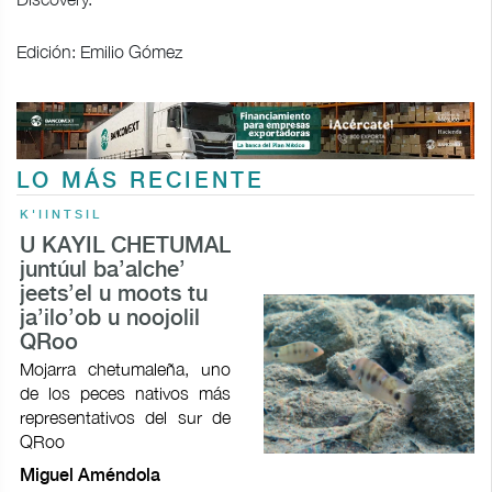
Edición: Emilio Gómez
LO MÁS RECIENTE
K'IINTSIL
U KAYIL CHETUMAL
juntúul ba’alche’
jeets’el u moots tu
ja’ilo’ob u noojolil
QRoo
Mojarra chetumaleña, uno
de los peces nativos más
representativos del sur de
QRoo
Miguel Améndola