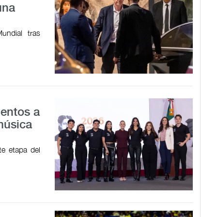
una
undial tras
lentos a
música
te etapa del