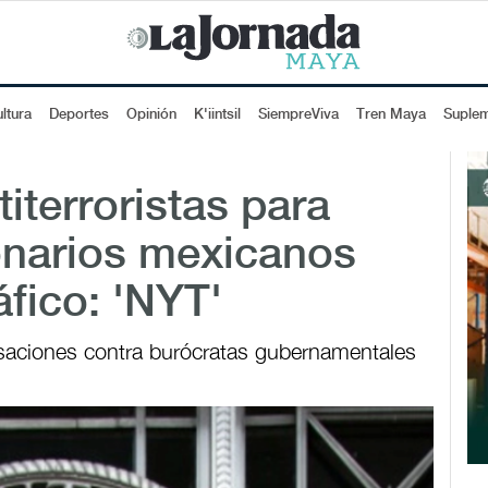
ltura
Deportes
Opinión
K'iintsil
SiempreViva
Tren Maya
Suple
iterroristas para
onarios mexicanos
áfico: 'NYT'
usaciones contra burócratas gubernamentales