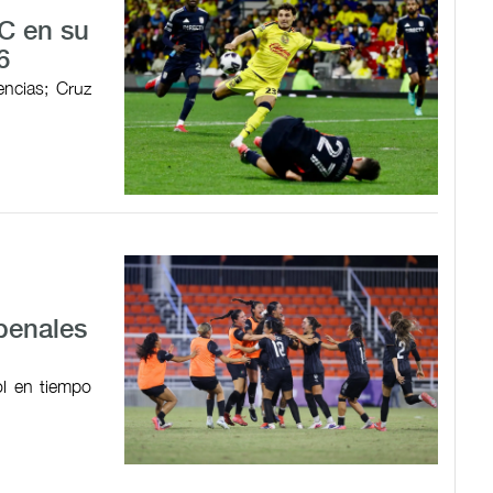
C en su
6
encias; Cruz
penales
l en tiempo