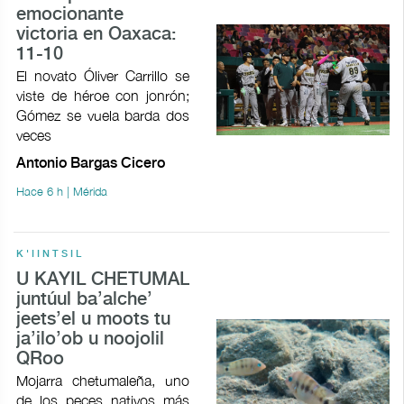
emocionante
victoria en Oaxaca:
11-10
El novato Óliver Carrillo se
viste de héroe con jonrón;
Gómez se vuela barda dos
veces
Antonio Bargas Cicero
Hace 6 h | Mérida
K'IINTSIL
U KAYIL CHETUMAL
juntúul ba’alche’
jeets’el u moots tu
ja’ilo’ob u noojolil
QRoo
Mojarra chetumaleña, uno
de los peces nativos más