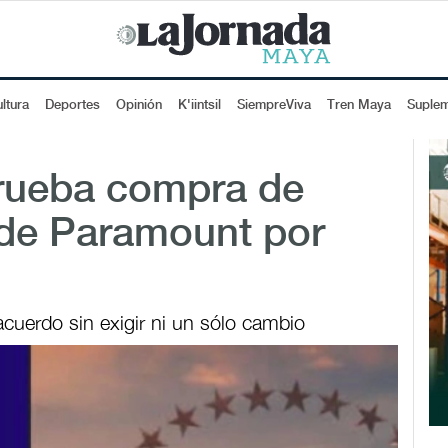
ltura
Deportes
Opinión
K'iintsil
SiempreViva
Tren Maya
Suple
prueba compra de
 de Paramount por
acuerdo sin exigir ni un sólo cambio