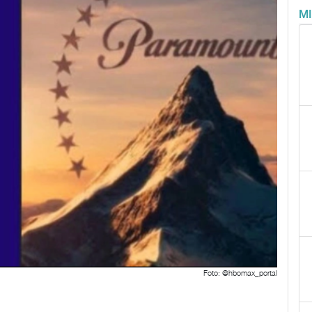
M
Foto: @hbomax_portal