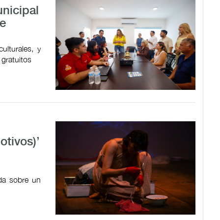
nicipal
de
ulturales, y
 gratuitos
tivos)’
ada sobre un