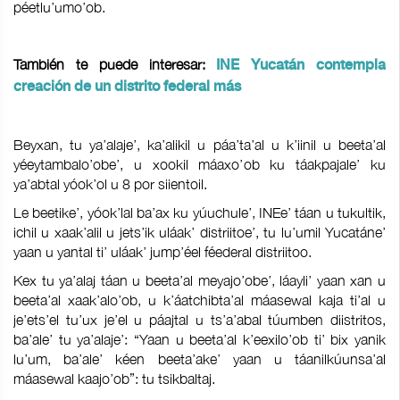
péetlu’umo’ob.
También te puede interesar:
INE Yucatán contempla
creación de un distrito federal más
Beyxan, tu ya’alaje’, ka’alikil u páa’ta’al u k’iinil u beeta’al
yéeytambalo’obe’, u xookil máaxo’ob ku táakpajale’ ku
ya’abtal yóok’ol u 8 por siientoil.
Le beetike’, yóok’lal ba’ax ku yúuchule’, INEe’ táan u tukultik,
ichil u xaak’alil u jets’ik uláak’ distriitoe’, tu lu’umil Yucatáne’
yaan u yantal ti’ uláak’ jump’éel féederal distriitoo.
Kex tu ya’alaj táan u beeta’al meyajo’obe’, láayli’ yaan xan u
beeta’al xaak’alo’ob, u k’áatchibta’al máasewal kaja ti’al u
je’ets’el tu’ux je’el u páajtal u ts’a’abal túumben diistritos,
ba’ale’ tu ya’alaje’: “Yaan u beeta’al k’eexilo’ob ti’ bix yanik
lu’um, ba’ale’ kéen beeta’ake’ yaan u táanilkúunsa’al
máasewal kaajo’ob”: tu tsikbaltaj.