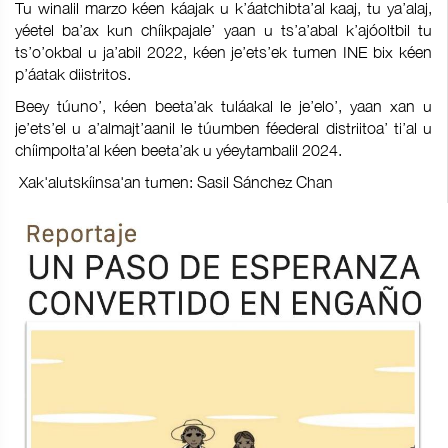
Tu winalil marzo kéen káajak u k’áatchibta’al kaaj, tu ya’alaj,
yéetel ba’ax kun chíikpajale’ yaan u ts’a’abal k’ajóoltbil tu
ts’o’okbal u ja’abil 2022, kéen je’ets’ek tumen INE bix kéen
p’áatak diistritos.
Beey túuno’, kéen beeta’ak tuláakal le je’elo’, yaan xan u
je’ets’el u a’almajt’aanil le túumben féederal distriitoa’ ti’al u
chíimpolta’al kéen beeta’ak u yéeytambalil 2024.
Xak'alutskíinsa'an tumen: Sasil Sánchez Chan