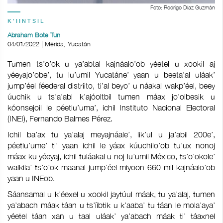
Foto: Rodrigo Díaz Guzmán
K'IINTSIL
Abraham Bote Tun
04/01/2022 | Mérida, Yucatán
Tumen ts’o’ok u ya’abtal kajnáalo’ob yéetel u xookil aj
yéeyajo’obe’, tu lu’umil Yucatáne’ yaan u beeta’al uláak’
jump’éel féederal distriito, ti’al beyo’ u náakal wakp’éel, beey
úuchik u ts’a’abl k’ajóoltbil tumen máax jo’olbesik u
kóonsejoil le péetlu’uma’, ichil Instituto Nacional Electoral
(INEI), Fernando Balmes Pérez.
Ichil ba’ax tu ya’alaj meyajnáale’, lik’ul u ja’abil 200e’,
péetlu’ume’ ti’ yaan ichil le yáax kúuchilo’ob tu’ux nonoj
máax ku yéeyaj, ichil tuláakal u noj lu’umil México, ts’o’okole’
walkila’ ts’o’ok maanal jump’éel miyoon 660 mil kajnáalo’ob
yaan u INEob.
Sáansamal u k’éexel u xookil jaytúul máak, tu ya’alaj, tumen
ya’abach máak táan u ts’íibtik u k’aaba’ tu táan le mola’aya’
yéetel táan xan u taal uláak’ ya’abach máak ti’ táaxnel