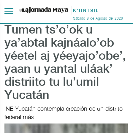
K'IINTSIL
Sábado
8
de
Agosto
del
2026
Tumen ts’o’ok u
ya’abtal kajnáalo’ob
yéetel aj yéeyajo’obe’,
yaan u yantal uláak’
distriito tu lu’umil
Yucatán
INE Yucatán contempla creación de un distrito
federal más