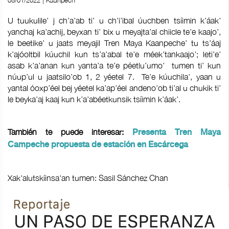
05/01/2022 | Kaanpech
U tuukulile’ j ch’a’ab ti’ u ch’i’ibal úuchben tsíimin k’áak’
yanchaj ka’achij, beyxan ti’ bix u meyajta’al chiicle te’e kaajo’,
le beetike’ u jaats meyajil Tren Maya Kaanpeche’ tu ts’áaj
k’ajóoltbil kúuchil kun ts’a’abal te’e méek’tankaajo’; leti’e’
asab k’a’anan kun yanta’a te’e péetlu’umo’ tumen ti’ kun
núup’ul u jaatsilo’ob 1, 2 yéetel 7. Te’e kúuchila’, yaan u
yantal óoxp’éel bej yéetel ka’ap’éel andeno’ob ti’al u chukik ti’
le beyka’aj kaaj kun k’a’abéetkunsik tsíimin k’áak’.
También te puede interesar:
Presenta Tren Maya
Campeche propuesta de estación en Escárcega
Xak'alutskíinsa'an tumen: Sasil Sánchez Chan