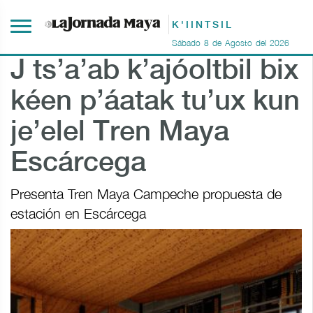
K'IINTSIL
Sábado
8
de
Agosto
del
2026
J ts’a’ab k’ajóoltbil bix
kéen p’áatak tu’ux kun
je’elel Tren Maya
Escárcega
Presenta Tren Maya Campeche propuesta de
estación en Escárcega