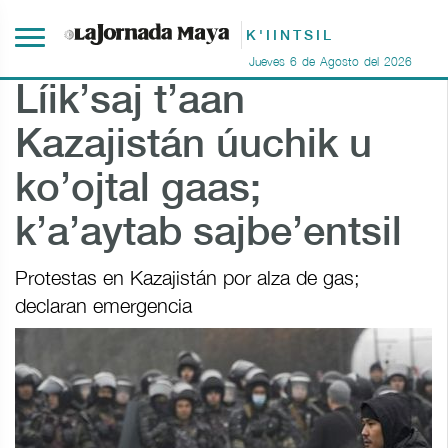
K'IINTSIL
Jueves
6
de
Agosto
del
2026
Líik’saj t’aan
Kazajistán úuchik u
ko’ojtal gaas;
k’a’aytab sajbe’entsil
Protestas en Kazajistán por alza de gas;
declaran emergencia