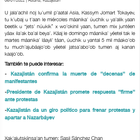
06/01/2022 | Astaná, Kazajistán
U jala’achil noj lu’umil p’aatal Asia, Kassym Jomart Tokayev,
tu k’ubaj u t’aan le miércoles máanika’ úuchik u ya’alik yaan
beetik u “jets’ núukik” x wo’okinil yaan, tumen mix juntéen
yáax ila’ak ba’al beya’. Káaj le domingo máanika’ yéetel tak le
martes máanika’ láayli’ táan, úuchik u yantal 5 mil máako’ob
tu much’ajubáajo’ob yéetel jatsa’abo’ob tumen aj kanan
kaajo’ob.
También te puede interesar:
-
Kazajistán confirma la muerte de ''decenas'' de
manifestantes
-
Presidente de Kazajistán promete respuesta ''firme''
ante protestas
-
Kazajistán da un giro político para frenar protestas y
apartar a Nazarbáyev
Xak'alutskíinsa'an tumen: Sasil Sánchez Chan