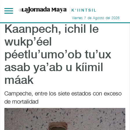
K'IINTSIL
Viernes
7
de
Agosto
del
2026
Kaanpech, ichil le
wukp’éel
péetlu’umo’ob tu’ux
asab ya’ab u kíimil
máak
Campeche, entre los siete estados con exceso
de mortalidad