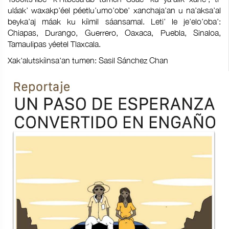
uláak’ waxakp’éel péetlu’umo’obe’ xanchaja’an u na’aksa’al
beyka’aj máak ku kíimil sáansamal. Leti’ le je’elo’oba’:
Chiapas, Durango, Guerrero, Oaxaca, Puebla, Sinaloa,
Tamaulipas yéetel Tlaxcala.
Xak'alutskíinsa'an tumen: Sasil Sánchez Chan