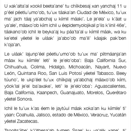
U xak’alta’al xookil beeta’ane’ tu chíikbesaj xan yanchaj 11 u
p’éel péetlu’umo’ob, tu’ux táaka’an Ciudad de México, tu’ux
ma’ jach táaj ya’abchaj u kíimil máaki’. Le je’ela’ u k’áat u
ya’ale’, máaxo’ob kíim ichil u éepidemyolojikail p’iis k’iinil 46e’,
táakano’ob ichil le beyka’aj ku páa’ta’al u kíimil máak, wa ku
ke’etel yéetel le uláak’ ja’abo’ob ma’ili’ káajak pak’ben
k’oja’an.
Le uláak’ lajunp’éel péetlu’umo’ob tu’ux ma’ píitmáanja’an
máax ku kíimile’ leti’ le je’elo’oba’: Baja California Sur,
Chihuahua, Colima, Hidalgo, Michoacán, Nayarit, Nuevo
León, Quintana Roo, San Luis Potosí yéetel Tabasco. Beey
túuno’, le ukp’éel tu’ux chíikpaj ya’abchaj máaxo’ob kíim,
yóok’lal je’el ba’axake’, leti’ le je’elo’oba’: Aguascalientes,
Baja California, Kaanpech, Guanajuato, Morelos, Querétaro
yéetel Sonora.
Ichil le tu’ux k’as éem le jaytúul máak xoka’an ku kíimile’ ti’
yaan: Coahuila, Jalisco, estado de México, Veracruz, Yucatán
yéetel Zacatecas.
Tsoolts’íibe’ k’i’itbesa’ab tumen Ssae’ ku ya’alik xane’, ti’