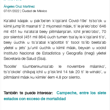
Ángeles Cruz Martinez
07/01/2022 | Ciudad de México
Ka’alikil káajak u pak’be’en k’oja’anil Covid-19e’ ts’so’ok u
kíimil jump’íit maanal ti’ 2 miyonesil máak, ti’ le je’elo’obo’ 646
mil 451 ku na’ata’al beey píitmáanja’an. Ichil je’elo’obo’, 70
por siientoil (451 mil 864) úuch tumen tsa’ay le k’oja’anil ti’o’,
beey úuchik u ts’a’abal k’ajóoltbil ti’ tsool ts’íib beeta’ab
yéetel u jets’ ju’unil úuchik u kíimil máak, beyxan u xookil
Instituto Nacional de Estadística y Geografía (Inegi) yéetel
Secretaría de Salud (Ssa).
Tsoolile’ túumbenkunsa’ab le noviembre máaniko’,
ts’o’okole’ chíikpaj ichil u p’isk’iinil 14 tak 20 ti’ le winalo’, u
píitmáanil máak ku kíimile’ éem 4.8 por siiento.
También te puede interesar:
Campeche, entre los siete
estados con exceso de mortalidad