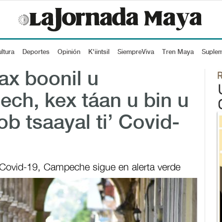
ltura
Deportes
Opinión
K'iintsil
SiempreViva
Tren Maya
Suple
ax boonil u
ech, kex táan u bin u
b tsaayal ti’ Covid-
Covid-19, Campeche sigue en alerta verde