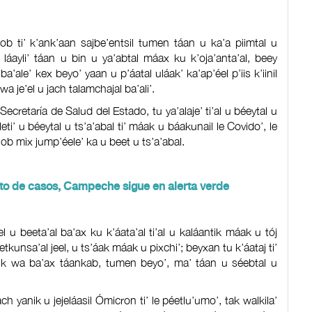
ob ti’ k’ank’aan sajbe’entsil tumen táan u ka’a piimtal u
 láayli’ táan u bin u ya’abtal máax ku k’oja’anta’al, beey
a’ale’ kex beyo’ yaan u p’áatal uláak’ ka’ap’éel p’iis k’iinil
a je’el u jach talamchajal ba’ali’.
ecretaría de Salud del Estado, tu ya’alaje’ ti’al u béeytal u
eti’ u béeytal u ts’a’abal ti’ máak u báakunail le Covido’, le
’ob mix jump’éele’ ka u beet u ts’a’abal.
to de casos, Campeche sigue en alerta verde
 u beeta’al ba’ax ku k’áata’al ti’al u kaláantik máak u tój
etkunsa’al jeel, u ts’áak máak u pixchi’; beyxan tu k’áataj ti’
tik wa ba’ax táankab, tumen beyo’, ma’ táan u séebtal u
 yanik u jejeláasil Ómicron ti’ le péetlu’umo’, tak walkila’