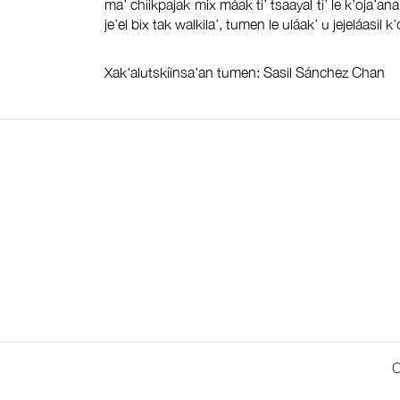
ma’ chíikpajak mix máak ti’ tsaayal ti’ le k’oja’a
je’el bix tak walkila’, tumen le uláak’ u jejeláasil k
Xak'alutskíinsa'an tumen: Sasil Sánchez Chan
C