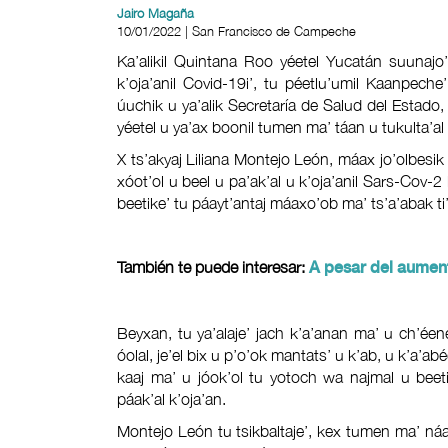
Jairo Magaña
10/01/2022 | San Francisco de Campeche
Ka’alikil Quintana Roo yéetel Yucatán suunajo’
k’oja’anil Covid-19i’, tu péetlu’umil Kaanpeche’
úuchik u ya’alik Secretaría de Salud del Estado, b
yéetel u ya’ax boonil tumen ma’ táan u tukulta’al w
X ts’akyaj Liliana Montejo León, máax jo’olbesik S
xóot’ol u beel u pa’ak’al u k’oja’anil Sars-Cov-2 l
beetike’ tu páayt’antaj máaxo’ob ma’ ts’a’abak ti
También te puede interesar:
A pesar del aumen
Beyxan, tu ya’alaje’ jach k’a’anan ma’ u ch’éenel
óolal, je’el bix u p’o’ok mantats’ u k’ab, u k’a’abé
kaaj ma’ u jóok’ol tu yotoch wa najmal u bee
páak’al k’oja’an.
Montejo León tu tsikbaltaje’, kex tumen ma’ náach