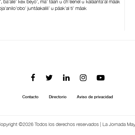
na’, ba’ale’ kex beyo’, ma’ táan u ch’éenel u kaláanta’al máak
’oja’anilo’obo’ juntáakalili’ u páak’al ti’ máak
Contacto
Directorio
Aviso de privacidad
opyright ©
2026 Todos los derechos reservados | La Jornada Ma