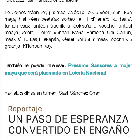
10/01/2022 | San Francisco de Campeche
Le viernes máaniko’, j ts’a’ab k’ajóoltbil bix u xóot ju’unil kun
meyaj ti’al kéen beeta’ak sorteo le 11 ti’ enero ku taala’,
tumen yáax juntéen úuchik u jóok’sa’al u yoochel juntúul
maaya ko’olel. Leti’e’ xunáan María Ramona Chi Cahún,
máax síij tu kaajil Tekapán, yéetel juntúul ti’ máax tóoch’tik u
graanjail Ki’ichpan Kay.
También te puede interesar:
Presume Sansores a mujer
maya que será plasmada en Lotería Nacional
Xak'alutskíinsa'an tumen: Sasil Sánchez Chan