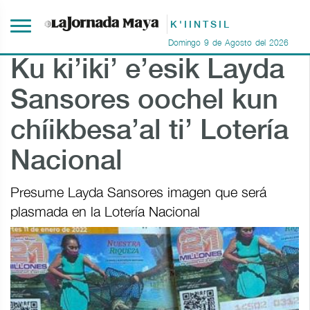
K'IINTSIL
Domingo
9
de
Agosto
del
2026
Ku ki’iki’ e’esik Layda
Sansores oochel kun
chíikbesa’al ti’ Lotería
Nacional
Presume Layda Sansores imagen que será
plasmada en la Lotería Nacional