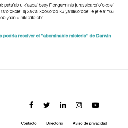
l; pata’ab u k’aaba’ beey Florigerminis jurassica ts’o’okole’
s’o’okole’ aj xak’al xooko’ob ku ya’aliko’obe’ le je’ela’ “ku
’ob yaan u nikte’ilo’ob”.
co podría resolver el ''abominable misterio'' de Darwin
Contacto
Directorio
Aviso de privacidad