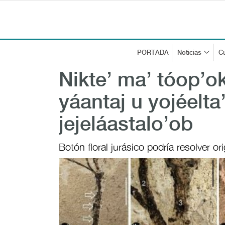
PORTADA
Noticias
Cu
Nikte’ ma’ tóop’ok
yáantaj u yojéelta’
jejeláastalo’ob
Botón floral jurásico podría resolver o