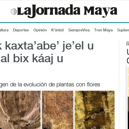
ltura
Deportes
Opinión
K'iintsil
SiempreViva
Tren Maya
Suple
 kaxta’abe’ je’el u
al bix káaj u
rigen de la evolución de plantas con flores