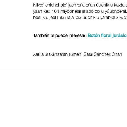
Nikte’ chichchaje’ jach ts’aka’an úuchik u kaxta’a
yaan kex 164 miyoonesil ja’abo’ob u yúuchbenil, t
beetik u jeel tukulta’al bix úuchik u ya’abtal xíiwo
También te puede interesar:
Botón floral jurási
Xak'alutskíinsa'an tumen: Sasil Sánchez Chan