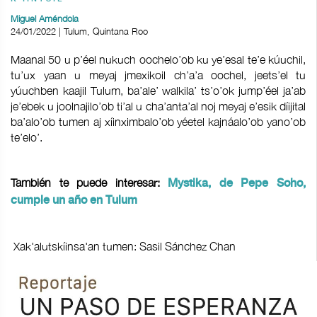
Miguel Améndola
24/01/2022 | Tulum, Quintana Roo
Maanal 50 u p’éel nukuch oochelo’ob ku ye’esal te’e kúuchil,
tu’ux yaan u meyaj jmexikoil ch’a’a oochel, jeets’el tu
yúuchben kaajil Tulum, ba’ale’ walkila’ ts’o’ok jump’éel ja’ab
je’ebek u joolnajilo’ob ti’al u cha’anta’al noj meyaj e’esik díijital
ba’alo’ob tumen aj xíinximbalo’ob yéetel kajnáalo’ob yano’ob
te’elo’.
También te puede interesar:
Mystika, de Pepe Soho,
cumple un año en Tulum
Xak'alutskíinsa'an tumen: Sasil Sánchez Chan