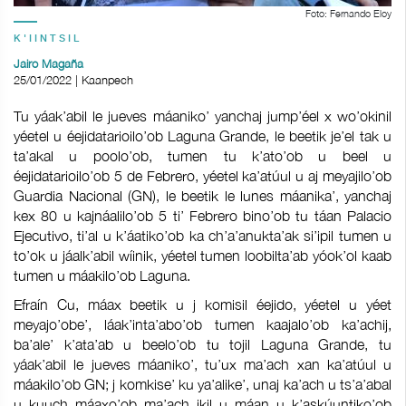
Foto: Fernando Eloy
K'IINTSIL
Jairo Magaña
25/01/2022 | Kaanpech
Tu yáak’abil le jueves máaniko’ yanchaj jump’éel x wo’okinil
yéetel u éejidatarioilo’ob Laguna Grande, le beetik je’el tak u
ta’akal u poolo’ob, tumen tu k’ato’ob u beel u
éejidatarioilo’ob 5 de Febrero, yéetel ka’atúul u aj meyajilo’ob
Guardia Nacional (GN), le beetik le lunes máanika’, yanchaj
kex 80 u kajnáalilo’ob 5 ti’ Febrero bino’ob tu táan Palacio
Ejecutivo, ti’al u k’áatiko’ob ka ch’a’anukta’ak si’ipil tumen u
to’ok u jáalk’abil wíinik, yéetel tumen loobilta’ab yóok’ol kaab
tumen u máakilo’ob Laguna.
Efraín Cu, máax beetik u j komisil éejido, yéetel u yéet
meyajo’obe’, láak’inta’abo’ob tumen kaajalo’ob ka’achij,
ba’ale’ k’ata’ab u beelo’ob tu tojil Laguna Grande, tu
yáak’abil le jueves máaniko’, tu’ux ma’ach xan ka’atúul u
máakilo’ob GN; j komkise’ ku ya’alike’, unaj ka’ach u ts’a’abal
u kuuch máaxo’ob ma’ach ikil u máan u k’askúuntiko’ob