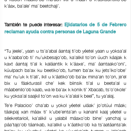
k’áax, ba’ale’ ma’ beetchaji’.
También te puede interesar:
Ejidatarios de 5 de Febrero
reclaman ayuda contra personas de Laguna Grande
“Tu jeele’, yaan u ts’a’abal áantaj ti’ob yéetel yaan u yoksa’al
u k’aaba’ob ti’ nu’ukbesajo’ob, ka’alikil to’on úuch káajak k
kaxt áantaj ti’al k kaláantik k k’áaxe’, ma’ áantaako’oni’,
kúulpach ba’ax ku beetiko’ob, tumen ba’ax ku jets’iko’obe’
ma’ nu’uk k ti’ali’, ikil u k’áatiko’ob ba’ax mina’an to’on, je’el
bix u fáakturasil che’ kek biinsik ti’al u beeta’al u
máabenilo’ob kaab, wa le ba’ax k konik ti’ Xbacab, ts’o’okole’
ku yoksa’al saajkil to’on wa ku k’a’alal k beel”, tu ya’alaj.
Te’e Palacioo’ cha’ab u yokol yéetel uláak’ jo’otúul máak;
táakpaj xan máax ti’ k’ube’enta’an u kananil kaaj yéetel u
séekretarioil, ka’alikil u yalabil máaxo’ob bine’ yanchaj u
páa’tajo’ob táankab, ka’alikil u k’áatiko’ob ka ts’aatáanta’ak