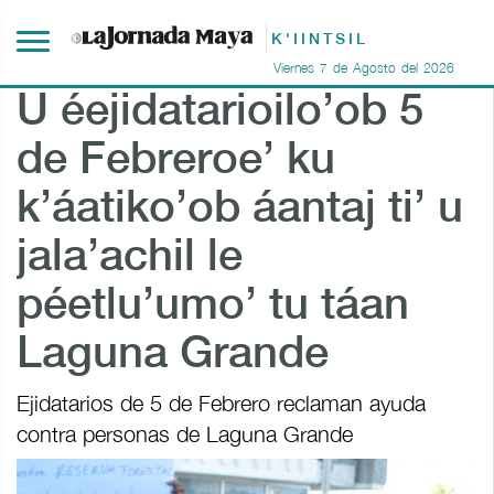
K'IINTSIL
Viernes
7
de
Agosto
del
2026
U éejidatarioilo’ob 5
de Febreroe’ ku
k’áatiko’ob áantaj ti’ u
jala’achil le
péetlu’umo’ tu táan
Laguna Grande
Ejidatarios de 5 de Febrero reclaman ayuda
contra personas de Laguna Grande