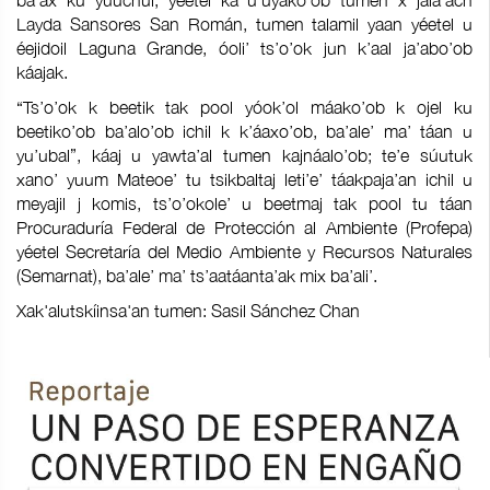
ba’ax ku yúuchul, yéetel ka u’uyako’ob tumen x jala’ach
Layda Sansores San Román, tumen talamil yaan yéetel u
éejidoil Laguna Grande, óoli’ ts’o’ok jun k’aal ja’abo’ob
káajak.
“Ts’o’ok k beetik tak pool yóok’ol máako’ob k ojel ku
beetiko’ob ba’alo’ob ichil k k’áaxo’ob, ba’ale’ ma’ táan u
yu’ubal”, káaj u yawta’al tumen kajnáalo’ob; te’e súutuk
xano’ yuum Mateoe’ tu tsikbaltaj leti’e’ táakpaja’an ichil u
meyajil j komis, ts’o’okole’ u beetmaj tak pool tu táan
Procuraduría Federal de Protección al Ambiente (Profepa)
yéetel Secretaría del Medio Ambiente y Recursos Naturales
(Semarnat), ba’ale’ ma’ ts’aatáanta’ak mix ba’ali’.
Xak'alutskíinsa'an tumen: Sasil Sánchez Chan