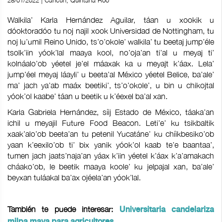
28/01/2022 | Cancún, Quintana Roo
Walkila’ Karla Hernández Aguilar, táan u xookik u
dóoktoradóo tu noj najil xook Universidad de Nottingham, tu
noj lu’umil Reino Unido, ts’o’okole’ walkila’ tu beetaj jump’éle
tsolk’iin yóok’lal maaya kool, no’oja’an ti’al u meyaj ti’
kolnáalo’ob yéetel je’el máaxak ka u meyajt k’áax. Lela’
jump’éel meyaj láayli’ u beeta’al México yéetel Belice, ba’ale’
ma’ jach ya’ab maáx beetiki’, ts’o’okole’, u bin u chikojtal
yóok’ol kaabe’ táan u beetik u k’éexel ba’al xan.
Karla Gabriela Hernández, síij Estado de México, táaka’an
ichil u meyajil Future Food Beacon. Leti’e’ ku tsikbaltik
xaak’alo’ob beeta’an tu petenil Yucatáne’ ku chíikbesiko’ob
yaan k’eexilo’ob ti’ bix yanik yóok’ol kaab te’e baantaa’,
tumen jach jaats’naja’an yáax k’iin yéetel k’áax k’a’amakach
cháako’ob, le beetik maaya koole’ ku jelpajal xan, ba’ale’
beyxan tuláakal ba’ax ojéela’an yóok’lal.
También te puede interesar:
Universitaria candelariza
milpa maya para agricultores