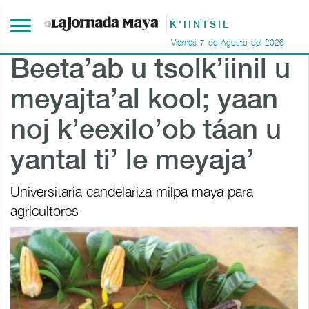
K'IINTSIL
Viernes
7
de
Agosto
del
2026
Beeta’ab u tsolk’iinil u
meyajta’al kool; yaan
noj k’eexilo’ob táan u
yantal ti’ le meyaja’
Universitaria candelariza milpa maya para
agricultores