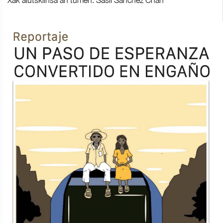
Xak'alutskíinsa'an tumen: Sasil Sánchez Chan