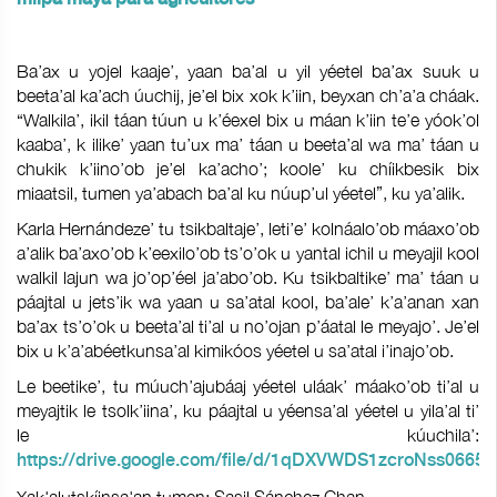
Ba’ax u yojel kaaje’, yaan ba’al u yil yéetel ba’ax suuk u
beeta’al ka’ach úuchij, je’el bix xok k’iin, beyxan ch’a’a cháak.
“Walkila’, ikil táan túun u k’éexel bix u máan k’iin te’e yóok’ol
kaaba’, k ilike’ yaan tu’ux ma’ táan u beeta’al wa ma’ táan u
chukik k’iino’ob je’el ka’acho’; koole’ ku chíikbesik bix
miaatsil, tumen ya’abach ba’al ku núup’ul yéetel”, ku ya’alik.
Karla Hernándeze’ tu tsikbaltaje’, leti’e’ kolnáalo’ob máaxo’ob
a’alik ba’axo’ob k’eexilo’ob ts’o’ok u yantal ichil u meyajil kool
walkil lajun wa jo’op’éel ja’abo’ob. Ku tsikbaltike’ ma’ táan u
páajtal u jets’ik wa yaan u sa’atal kool, ba’ale’ k’a’anan xan
ba’ax ts’o’ok u beeta’al ti’al u no’ojan p’áatal le meyajo’. Je’el
bix u k’a’abéetkunsa’al kimikóos yéetel u sa’atal i’inajo’ob.
Le beetike’, tu múuch’ajubáaj yéetel uláak’ máako’ob ti’al u
meyajtik le tsolk’iina’, ku páajtal u yéensa’al yéetel u yila’al ti’
le kúuchila’:
https://drive.google.com/file/d/1qDXVWDS1zcroNss0665o