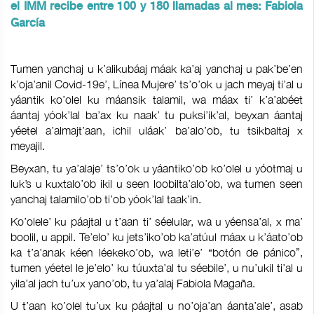
el IMM recibe entre 100 y 180 llamadas al mes: Fabiola
García
Tumen yanchaj u k’alikubáaj máak ka’aj yanchaj u pak’be’en
k’oja’anil Covid-19e’, Línea Mujere’ ts’o’ok u jach meyaj ti’al u
yáantik ko’olel ku máansik talamil, wa máax ti’ k’a’abéet
áantaj yóok’lal ba’ax ku naak’ tu puksi’ik’al, beyxan áantaj
yéetel a’almajt’aan, ichil uláak’ ba’alo’ob, tu tsikbaltaj x
meyajil.
Beyxan, tu ya’alaje’ ts’o’ok u yáantiko’ob ko’olel u yóotmaj u
luk’s u kuxtalo’ob ikil u seen loobilta’alo’ob, wa tumen seen
yanchaj talamilo’ob ti’ob yóok’lal taak’in.
Ko’olele’ ku páajtal u t’aan ti’ séelular, wa u yéensa’al, x ma’
boolil, u appil. Te’elo’ ku jets’iko’ob ka’atúul máax u k’áato’ob
ka t’a’anak kéen léekeko’ob, wa leti’e’ “botón de pánico”,
tumen yéetel le je’elo’ ku túuxta’al tu séebile’, u nu’ukil ti’al u
yila’al jach tu’ux yano’ob, tu ya’alaj Fabiola Magaña.
U t’aan ko’olel tu’ux ku páajtal u no’oja’an áanta’ale’, asab