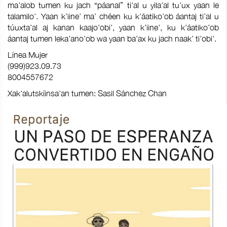
ma’alob tumen ku jach “páanal” ti’al u yila’al tu’ux yaan le
talamilo’. Yaan k’iine’ ma’ chéen ku k’áatiko’ob áantaj ti’al u
túuxta’al aj kanan kaajo’obi’, yaan k’iine’, ku k’áatiko’ob
áantaj tumen leka’ano’ob wa yaan ba’ax ku jach naak’ ti’obi’.
Línea Mujer
(999)923.09.73
8004557672
Xak'alutskíinsa'an tumen: Sasil Sánchez Chan