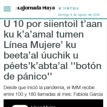
K'IINTSIL
Domingo
9
de
Agosto
del
2026
U 10 por siientoil t’aan
ku k’a’amal tumen
Línea Mujere’ ku
beeta’al úuchik u
péets’k’abta’al ''botón
de pánico''
Desde que inició la pandemia, el IMM recibe
entre 100 y 180 llamadas al mes: Fabiola García