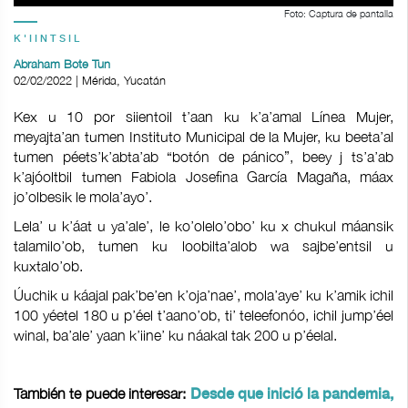
Foto: Captura de pantalla
K'IINTSIL
Abraham Bote Tun
02/02/2022 | Mérida, Yucatán
Kex u 10 por siientoil t’aan ku k’a’amal Línea Mujer,
meyajta’an tumen Instituto Municipal de la Mujer, ku beeta’al
tumen péets’k’abta’ab “botón de pánico”, beey j ts’a’ab
k’ajóoltbil tumen Fabiola Josefina García Magaña, máax
jo’olbesik le mola’ayo’.
Lela’ u k’áat u ya’ale’, le ko’olelo’obo’ ku x chukul máansik
talamilo’ob, tumen ku loobilta’alob wa sajbe’entsil u
kuxtalo’ob.
Úuchik u káajal pak’be’en k’oja’nae’, mola’aye’ ku k’amik ichil
100 yéetel 180 u p’éel t’aano’ob, ti’ teleefonóo, ichil jump’éel
winal, ba’ale’ yaan k’iine’ ku náakal tak 200 u p’éelal.
También te puede interesar:
Desde que inició la pandemia,