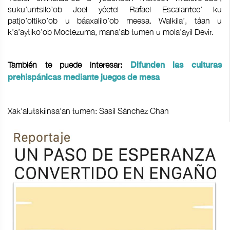
suku’untsilo’ob Joel yéetel Rafael Escalantee’ ku
patjo’oltiko’ob u báaxalilo’ob meesa. Walkila’, táan u
k’a’aytiko’ob Moctezuma, mana’ab tumen u mola’ayil Devir.
También te puede interesar:
Difunden las culturas
prehispánicas mediante juegos de mesa
Xak'alutskíinsa'an tumen: Sasil Sánchez Chan