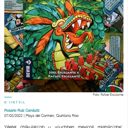
Foto: Rafael Escalante
K'IINTSIL
Rosario Ruiz Canduriz
07/02/2022 | Playa del Carmen, Quintana Roo
Yéetel chíikulalo’ob u yúuchben mexicoil miatsilo’obe’,