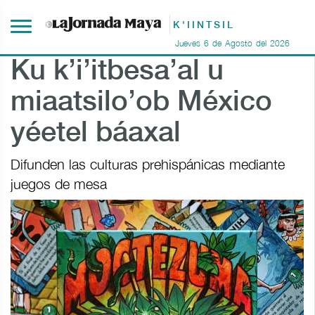
K'IINTSIL
Jueves
6
de
Agosto
del
2026
Ku k’i’itbesa’al u
miaatsilo’ob México
yéetel báaxal
Difunden las culturas prehispánicas mediante
juegos de mesa