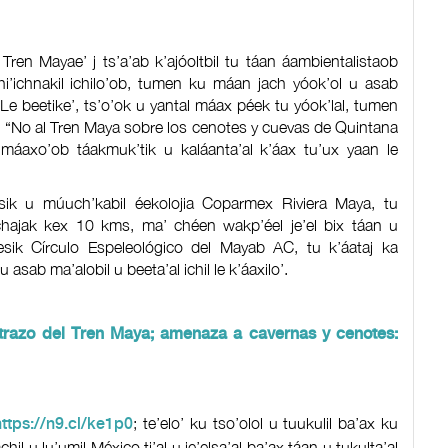
Tren Mayae’ j ts’a’ab k’ajóoltbil tu táan áambientalistaob
chi’ichnakil ichilo’ob, tumen ku máan jach yóok’ol u asab
n. Le beetike’, ts’o’ok u yantal máax péek tu yóok’lal, tumen
al “No al Tren Maya sobre los cenotes y cuevas de Quintana
 máaxo’ob táakmuk’tik u kaláanta’al k’áax tu’ux yaan le
esik u múuch’kabil éekolojia Coparmex Riviera Maya, tu
chchajak kex 10 kms, ma’ chéen wakp’éel je’el bix táan u
lbesik Círculo Espeleológico del Mayab AC, tu k’áataj ka
u asab ma’alobil u beeta’al ichil le k’áaxilo’.
razo del Tren Maya; amenaza a cavernas y cenotes:
; te’elo’ ku tso’olol u tuukulil ba’ax ku
https://n9.cl/ke1p0
chil u lu’umil México ti’al u je’elsa’al ba’ax táan u tukulta’al