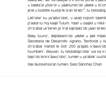
u beeta’al yóok’ol u yáaktunilo’ob yéetel u ts’
je’el u loobiltik kuxtal lik’a’an te’elo’”, tu tsikbalt
Leti’obe’ ku ya’aliko’obe’, u asab nojoch talamil
p’aatal tu noj kaajil Tulum. Yaan u saajkil u níiki
ch’a’abal uk’be’en ja’ ti’al kajnáalo’ob yaan te’elo’
Beey túuno’, éejidatario’ob yéetel u jeel máak
Secretaría de Desarrollo Agrario, Territorial y 
ch’a’abal manbil le óoli’ 200 ja’ajats k’áaxo’
túumbeni’. Beyxan, tu tsikbaltajo’obe’ wa ka k
bejo’ob te’e k’áaxo’obo’, tumen u ya’abile’ úuch
Xak'alutskíinsa'an tumen: Sasil Sánchez Chan