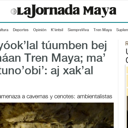
ltura
Deportes
Opinión
K'iintsil
SiempreViva
Tren Maya
Suple
 yóok’lal túumben bej
u máan Tren Maya; ma’
tuno’obi’: aj xak’al
amenaza a cavernas y cenotes: ambientalistas