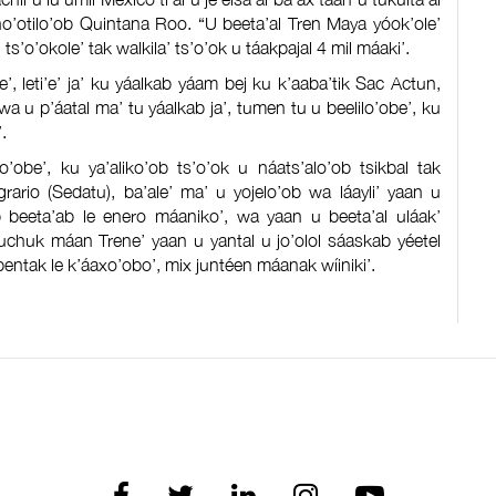
ono’otilo’ob Quintana Roo. “U beeta’al Tren Maya yóok’ole’
aj, ts’o’okole’ tak walkila’ ts’o’ok u táakpajal 4 mil máaki’.
e’, leti’e’ ja’ ku yáalkab yáam bej ku k’aaba’tik Sac Actun,
l wa u p’áatal ma’ tu yáalkab ja’, tumen tu u beelilo’obe’, ku
.
o’obe’, ku ya’aliko’ob ts’o’ok u náats’alo’ob tsikbal tak
Agrario (Sedatu), ba’ale’ ma’ u yojelo’ob wa láayli’ yaan u
ob beeta’ab le enero máaniko’, wa yaan u beeta’al uláak’
’uchuk máan Trene’ yaan u yantal u jo’olol sáaskab yéetel
bentak le k’áaxo’obo’, mix juntéen máanak wíiniki’.