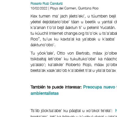
Rosario Ruiz Canduriz
10/02/2022 | Playa del Carmen, Quintana Roo
Kex tumen ma’ jach jéets’eki’, u túumben bejil 
yéetel éejidatario’obe’ táan u beetik u yantal 
k’a’anan t’o’ol bejil áaktun ti’ u petenil Yucatá
tu kúuchil Internet change.org ts’o’ok u ts’a’ab
Roo”, tu’ux ku kaxta’al ka ya’abak u k’aaba’
áaktuno’obo’.
Tu yóok’lale’, Otto von Bertrab, máax jo’olb
tsikbaltaj leti’obe’ ku tukultuko’obe’ ka náa
ya’alalo’; ka’alikile’ Roberto Rojo, máax jo’o
beeta’ak xaak’alo’ob k’a’abéet ti’al u yila’al ba’ax 
También te puede interesar:
Preocupa nuevo t
ambientalistas
Ts’íib jóok’sa’abe’ ku páajtal u xo’okol te’ela’:
beeta’ale’, leti’ ka béeyak u k’uchul yiknal u jala’a