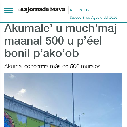
K'IINTSIL
Sábado
8
de
Agosto
del
2026
Akumale’ u much’maj
maanal 500 u p’éel
bonil p’ako’ob
Akumal concentra más de 500 murales