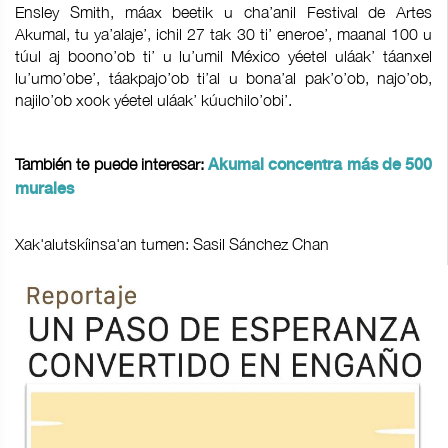
Ensley Smith, máax beetik u cha’anil Festival de Artes
Akumal, tu ya’alaje’, ichil 27 tak 30 ti’ eneroe’, maanal 100 u
túul aj boono’ob ti’ u lu’umil México yéetel uláak’ táanxel
lu’umo’obe’, táakpajo’ob ti’al u bona’al pak’o’ob, najo’ob,
najilo’ob xook yéetel uláak’ kúuchilo’obi’.
También te puede interesar:
Akumal concentra más de 500
murales
Xak'alutskíinsa'an tumen: Sasil Sánchez Chan