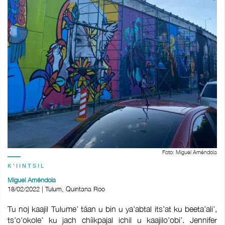
Foto: Miguel Améndola
K'IINTSIL
Miguel Améndola
18/02/2022 | Tulum, Quintana Roo
Tu noj kaajil Tulume’ táan u bin u ya’abtal its’at ku beeta’ali’,
ts’o’okole’ ku jach chíikpajal ichil u kaajilo’obi’. Jennifer