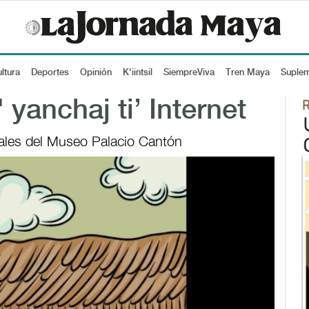
ltura
Deportes
Opinión
K'iintsil
SiempreViva
Tren Maya
Suple
'' yanchaj ti’ Internet
ales del Museo Palacio Cantón