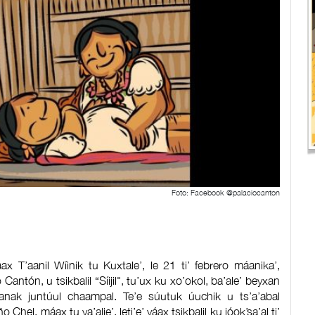
Foto: Facebook @palaciocanton
ax T’aanil Wíinik tu Kuxtale’, le 21 ti’ febrero máanika’,
Cantón, u tsikbalil “Síijil", tu’ux ku xo’okol, ba’ale’ beyxan
anak juntúul chaampal. Te’e súutuk úuchik u ts’a’abal
 Chel, máax tu ya’alje’, leti’e’ yáax tsikbalil ku jóok’sa’al ti’