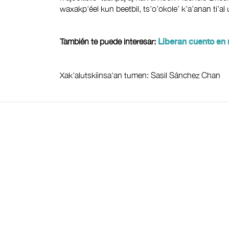
waxakp’éel kun beetbil, ts’o’okole’ k’a’anan ti’al 
También te puede interesar:
Liberan cuento en
Xak'alutskíinsa'an tumen: Sasil Sánchez Chan