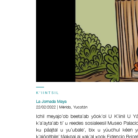
K'IINTSIL
La Jornada Maya
22/02/2022 | Mérida, Yucatán
Ichil meyajo’ob beeta’ab yóok’ol U K’iinil U Yá
k’a’ayta’ab ti’ u reedes sosialeesil Museo Palacio 
ku páajtal u yu’ubale’, bix u yúuchul kéen y
k’ajóoltbile’ táakpaj aj xak’al xook Fidencio Briceño