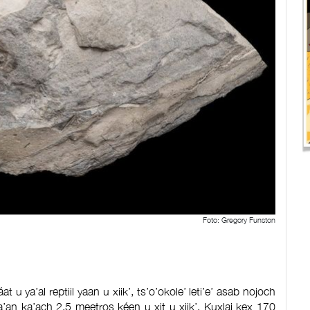
Foto: Gregory Funston
t u ya’al reptiil yaan u xiik’, ts’o’okole’ leti’e’ asab nojoch
’an ka’ach 2.5 meetros kéen u xit u xiik’. Kuxlaj kex 170