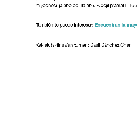
miyoonesil ja’abo’ob. Ila’ab u woojil p’aatal ti’ t
También te puede interesar:
Encuentran la mayo
Xak'alutskíinsa'an tumen: Sasil Sánchez Chan