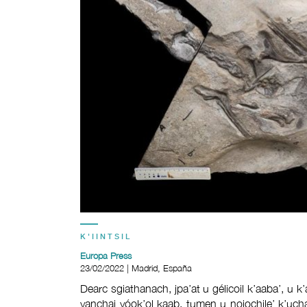
K'IINTSIL
Europa Press
23/02/2022 | Madrid, España
Dearc sgiathanach, jpa’at u gélicoil k’aaba’, u k’áa
yanchaj yóok’ol kaab, tumen u nojochile’ k’ucha