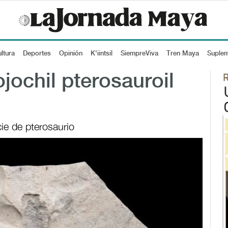
ltura
Deportes
Opinión
K'iintsil
SiempreViva
Tren Maya
Suple
jochil pterosauroil
ie de pterosaurio