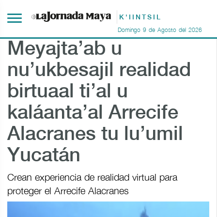
K'IINTSIL
Domingo
9
de
Agosto
del
2026
Meyajta’ab u
nu’ukbesajil realidad
birtuaal ti’al u
kaláanta’al Arrecife
Alacranes tu lu’umil
Yucatán
Crean experiencia de realidad virtual para
proteger el Arrecife Alacranes