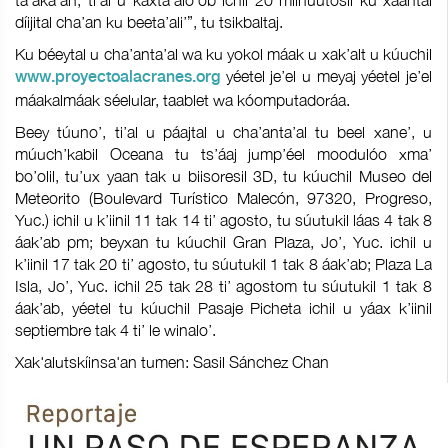
ta’aka’an, ti’al u kaxta’alo’ob ichil 20 miinuutosil ku xáantal
díijital cha’an ku beeta’ali’”, tu tsikbaltaj.
Ku béeytal u cha’anta’al wa ku yokol máak u xak’alt u kúuchil
yéetel je’el u meyaj yéetel je’el
www.proyectoalacranes.org
máakalmáak séelular, taablet wa kóomputadoráa.
Beey túuno’, ti’al u páajtal u cha’anta’al tu beel xane’, u
múuch’kabil Oceana tu ts’áaj jump’éel moodulóo xma’
bo’olil, tu’ux yaan tak u biisoresil 3D, tu kúuchil Museo del
Meteorito (Boulevard Turístico Malecón, 97320, Progreso,
Yuc.) ichil u k’iinil 11 tak 14 ti’ agosto, tu súutukil láas 4 tak 8
áak’ab pm; beyxan tu kúuchil Gran Plaza, Jo’, Yuc. ichil u
k’iinil 17 tak 20 ti’ agosto, tu súutukil 1 tak 8 áak’ab; Plaza La
Isla, Jo’, Yuc. ichil 25 tak 28 ti’ agostom tu súutukil 1 tak 8
áak’ab, yéetel tu kúuchil Pasaje Picheta ichil u yáax k’iinil
septiembre tak 4 ti’ le winalo’.
Xak'alutskíinsa'an tumen: Sasil Sánchez Chan