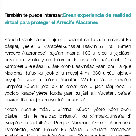
También te puede interesar:
Crean experiencia de realidad
virtual para proteger el Arrecife Alacranes
Kúuchil k’áak’náabe’ najmal u kaláanta’al tu jach ma’alobil ku
páajtal, yéetel u k’a’abéetkunsa’al taak’in u ti’al, tumen
Arrecife Alacranese’ kaja’an maanal 130 u p’éel u jejeláasil
koralo’ob, yéetel yaan tu’ux ku k’uchul e’el ka’ap’éel, ti’ u
kamp’éel u jejeláasil, u áakilo’ob k’áak’náab yaan ichil Parque
Nacional, tu’ux ku jóok’ol u meyaj 4 mil 360 u túul ajchuk
kayajo’ob yaan tu lu’umil Yucatán. Wa ka p’áatak mina’an
jump’éel kúuchil je’el bix le je’ela’ je’el u jach táaj loobiltik
yóok’ol kaabe’ yéetel kuxtal yaan tu jáal ja’il Yucatán, ba’ale’
beyxan ti’al kaaj ku meyaj te’e kúuchila’.
“Kéen k’uchuk máak u xíimbalt kúuchil yéetel kéen okok
báabe’, ichil le realidad birtualo’,, ku xíimbalkúunsa’al ti’
wakp’éel u jaatsilo’ob Parque Nacional Arrecife Alacranes.
Ts’o’okole’, yaan tu’uxe’ ku páajtal u kaxta’al medaayas