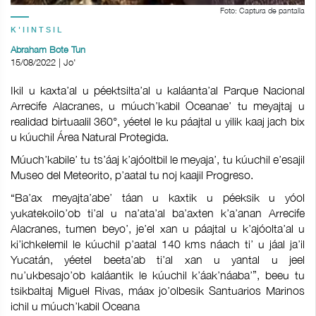
Foto: Captura de pantalla
K'IINTSIL
Abraham Bote Tun
15/08/2022 | Jo'
Ikil u kaxta’al u péektsilta’al u kaláanta’al Parque Nacional
Arrecife Alacranes, u múuch’kabil Oceanae’ tu meyajtaj u
realidad birtuaalil 360°, yéetel le ku páajtal u yilik kaaj jach bix
u kúuchil Área Natural Protegida.
Múuch’kabile’ tu ts’áaj k’ajóoltbil le meyaja’, tu kúuchil e’esajil
Museo del Meteorito, p’aatal tu noj kaajil Progreso.
“Ba’ax meyajta’abe’ táan u kaxtik u péeksik u yóol
yukatekoilo’ob ti’al u na’ata’al ba’axten k’a’anan Arrecife
Alacranes, tumen beyo’, je’el xan u páajtal u k’ajóolta’al u
ki’ichkelemil le kúuchil p’aatal 140 kms náach ti’ u jáal ja’il
Yucatán, yéetel beeta’ab ti’al xan u yantal u jeel
nu’ukbesajo’ob kaláantik le kúuchil k’áak’náaba’”, beeu tu
tsikbaltaj Miguel Rivas, máax jo’olbesik Santuarios Marinos
ichil u múuch’kabil Oceana