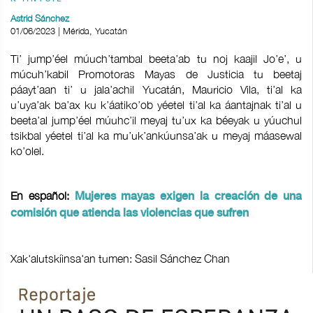
Astrid Sánchez
01/06/2023 | Mérida, Yucatán
Ti’ jump’éel múuch’tambal beeta’ab tu noj kaajil Jo’e’, u
múcuh’kabil Promotoras Mayas de Justicia tu beetaj
páayt’aan ti’ u jala’achil Yucatán, Mauricio Vila, ti’al ka
u’uya’ak ba’ax ku k’áatiko’ob yéetel ti’al ka áantajnak ti’al u
beeta’al jump’éel múuhc’il meyaj tu’ux ka béeyak u yúuchul
tsikbal yéetel ti’al ka mu’uk’ankúunsa’ak u meyaj máasewal
ko’olel.
En español:
Mujeres mayas exigen la creación de una
comisión que atienda las violencias que sufren
Xak'alutskíinsa'an tumen: Sasil Sánchez Chan