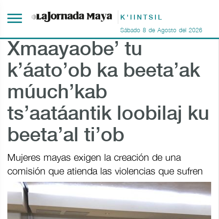
K'IINTSIL
Sábado
8
de
Agosto
del
2026
Xmaayaobe’ tu
k’áato’ob ka beeta’ak
múuch’kab
ts’aatáantik loobilaj ku
beeta’al ti’ob
Mujeres mayas exigen la creación de una
comisión que atienda las violencias que sufren