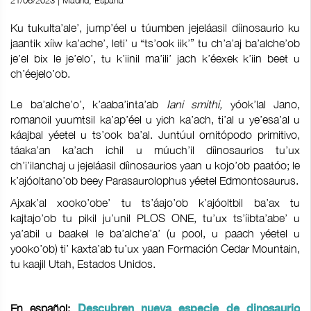
21/06/2023 | Madrid, España
Ku tukulta’ale’, jump’éel u túumben jejeláasil díinosaurio ku
jaantik xíiw ka’ache’, leti’ u “ts’ook iik’” tu ch’a’aj ba’alche’ob
je’el bix le je’elo’, tu k’iinil ma’ili’ jach k’éexek k’iin beet u
ch’éejelo’ob.
Le ba’alche’o’, k’aaba’inta’ab
Iani smithi,
yóok’lal Jano,
romanoil yuumtsil ka’ap’éel u yich ka’ach, ti’al u ye’esa’al u
káajbal yéetel u ts’ook ba’al. Juntúul ornitópodo primitivo,
táaka’an ka’ach ichil u múuch’il díinosaurios tu’ux
ch’i’ilanchaj u jejeláasil díinosaurios yaan u kojo’ob paatóo; le
k’ajóoltano’ob beey Parasaurolophus yéetel Edmontosaurus.
Ajxak’al xooko’obe’ tu ts’áajo’ob k’ajóoltbil ba’ax tu
kajtajo’ob tu pikil ju’unil PLOS ONE, tu’ux ts’íibta’abe’ u
ya’abil u baakel le ba’alche’a’ (u pool, u paach yéetel u
yooko’ob) ti’ kaxta’ab tu’ux yaan Formación Cedar Mountain,
tu kaajil Utah, Estados Unidos.
En español:
Descubren nueva especie de dinosaurio