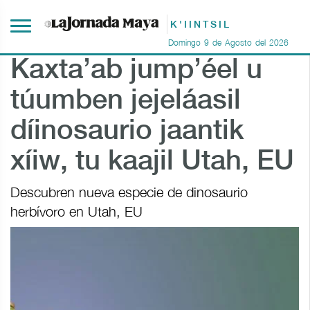
K'IINTSIL
Domingo
9
de
Agosto
del
2026
Kaxta’ab jump’éel u
túumben jejeláasil
díinosaurio jaantik
xíiw, tu kaajil Utah, EU
Descubren nueva especie de dinosaurio
herbívoro en Utah, EU