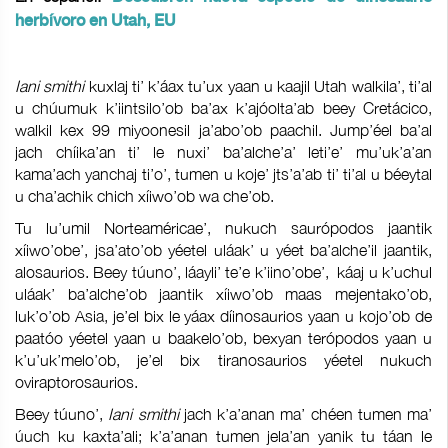
herbívoro en Utah, EU
Iani smithi
kuxlaj ti’ k’áax tu’ux yaan u kaajil Utah walkila’, ti’al
u chúumuk k’iintsilo’ob ba’ax k’ajóolta’ab beey Cretácico,
walkil kex 99 miyoonesil ja’abo’ob paachil. Jump’éel ba’al
jach chíika’an ti’ le nuxi’ ba’alche’a’ leti’e’ mu’uk’a’an
kama’ach yanchaj ti’o’, tumen u koje’ jts’a’ab ti’ ti’al u béeytal
u cha’achik chich xíiwo’ob wa che’ob.
Tu lu’umil Norteaméricae’, nukuch saurópodos jaantik
xíiwo’obe’, jsa’ato’ob yéetel uláak’ u yéet ba’alche’il jaantik,
alosaurios. Beey túuno’, láayli’ te’e k’iino’obe’, káaj u k’uchul
uláak’ ba’alche’ob jaantik xíiwo’ob maas mejentako’ob,
luk’o’ob Asia, je’el bix le yáax díinosaurios yaan u kojo’ob de
paatóo yéetel yaan u baakelo’ob, bexyan terópodos yaan u
k’u’uk’melo’ob, je’el bix tiranosaurios yéetel nukuch
oviraptorosaurios.
Beey túuno’,
Iani smithi
jach k’a’anan ma’ chéen tumen ma’
úuch ku kaxta’ali; k’a’anan tumen jela’an yanik tu táan le