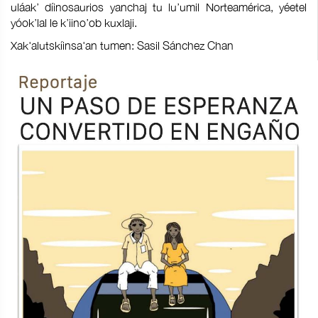
uláak’ díinosaurios yanchaj tu lu’umil Norteamérica, yéetel
yóok’lal le k’iino’ob kuxlaji.
Xak'alutskíinsa'an tumen: Sasil Sánchez Chan