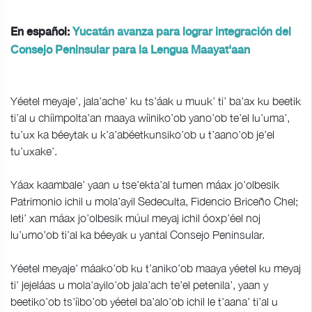
En español:
Yucatán avanza para lograr integración del
Consejo Peninsular para la Lengua Maayat'aan
Yéetel meyaje’, jala’ache’ ku ts’áak u muuk’ ti’ ba’ax ku beetik
ti’al u chíimpolta’an maaya wíiniko’ob yano’ob te’el lu’uma’,
tu’ux ka béeytak u k’a’abéetkunsiko’ob u t’aano’ob je’el
tu’uxake’.
Yáax kaambale’ yaan u tse’ekta’al tumen máax jo’olbesik
Patrimonio ichil u mola’ayil Sedeculta, Fidencio Briceño Chel;
leti’ xan máax jo’olbesik múul meyaj ichil óoxp’éel noj
lu’umo’ob ti’al ka béeyak u yantal Consejo Peninsular.
Yéetel meyaje’ máako’ob ku t’aniko’ob maaya yéetel ku meyaj
ti’ jejeláas u mola’ayilo’ob jala’ach te’el petenila’, yaan y
beetiko’ob ts’íibo’ob yéetel ba’alo’ob ichil le t’aana’ ti’al u