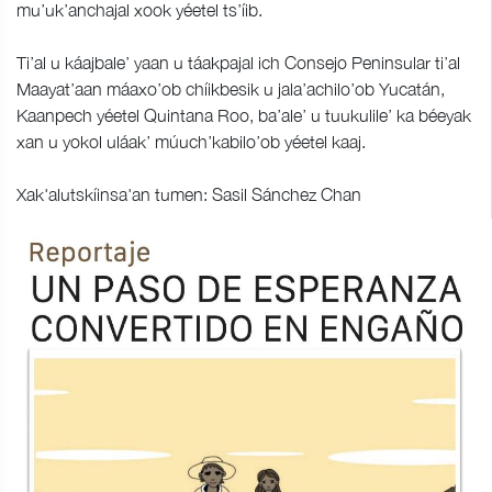
mu’uk’anchajal xook yéetel ts’íib.
Ti’al u káajbale’ yaan u táakpajal ich Consejo Peninsular ti’al
Maayat’aan máaxo’ob chíikbesik u jala’achilo’ob Yucatán,
Kaanpech yéetel Quintana Roo, ba’ale’ u tuukulile’ ka béeyak
xan u yokol uláak’ múuch’kabilo’ob yéetel kaaj.
Xak'alutskíinsa'an tumen: Sasil Sánchez Chan