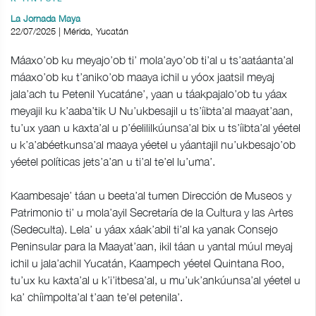
La Jornada Maya
22/07/2025 | Mérida, Yucatán
Máaxo’ob ku meyajo’ob ti’ mola’ayo’ob ti’al u ts’aatáanta’al
máaxo’ob ku t’aniko’ob maaya ichil u yóox jaatsil meyaj
jala’ach tu Petenil Yucatáne’, yaan u táakpajalo’ob tu yáax
meyajil ku k’aaba’tik U Nu’ukbesajil u ts’íibta’al maayat’aan,
tu’ux yaan u kaxta’al u p’éelililkúunsa’al bix u ts’íibta’al yéetel
u k’a’abéetkunsa’al maaya yéetel u yáantajil nu’ukbesajo’ob
yéetel políticas jets’a’an u ti’al te’el lu’uma’.
Kaambesaje’ táan u beeta’al tumen Dirección de Museos y
Patrimonio ti’ u mola’ayil Secretaría de la Cultura y las Artes
(Sedeculta). Lela’ u yáax xáak’abil ti’al ka yanak Consejo
Peninsular para la Maayat’aan, ikil táan u yantal múul meyaj
ichil u jala’achil Yucatán, Kaampech yéetel Quintana Roo,
tu’ux ku kaxta’al u k’i’itbesa’al, u mu’uk’ankúunsa’al yéetel u
ka’ chíimpolta’al t’aan te’el petenila’.