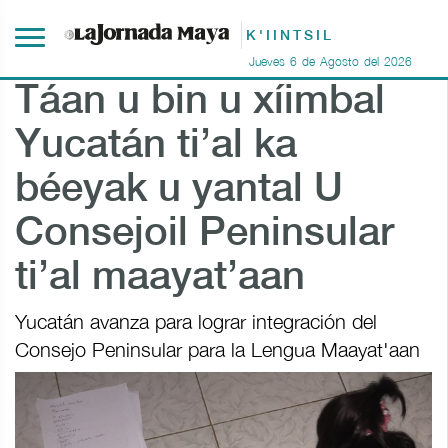
K'IINTSIL
Jueves
6
de
Agosto
del
2026
Táan u bin u xíimbal
Yucatán ti’al ka
béeyak u yantal U
Consejoil Peninsular
ti’al maayat’aan
Yucatán avanza para lograr integración del
Consejo Peninsular para la Lengua Maayat'aan