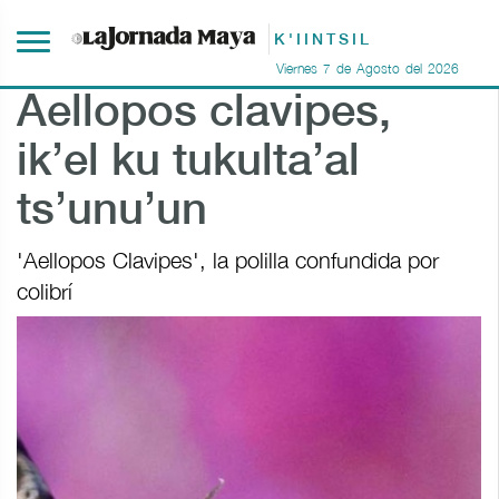
K'IINTSIL
Viernes
7
de
Agosto
del
2026
Aellopos clavipes,
ik’el ku tukulta’al
ts’unu’un
'Aellopos Clavipes', la polilla confundida por
colibrí