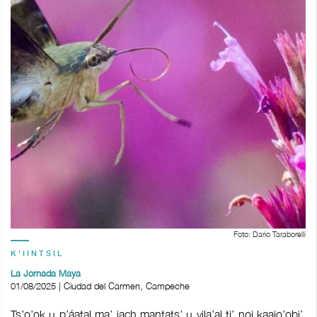
Foto: Dario Taraborelli
K'IINTSIL
La Jornada Maya
01/08/2025 | Ciudad del Carmen, Campeche
Ts’o’ok u p’áatal ma’ jach mantats’ u yila’al ti’ noj kaajo’obi’.