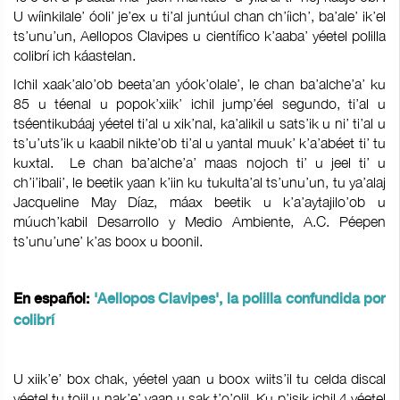
U wíinkilale’ óoli’ je’ex u ti’al juntúul chan ch’íich’, ba’ale’ ik’el
ts’unu’un, Aellopos Clavipes u científico k’aaba’ yéetel polilla
colibrí ich káastelan.
Ichil xaak’alo’ob beeta’an yóok’olale’, le chan ba’alche’a’ ku
85 u téenal u popok’xiik’ ichil jump’éel segundo, ti’al u
tséentikubáaj yéetel ti’al u xik’nal, ka’alikil u sats’ik u ni’ ti’al u
ts’u’uts’ik u kaabil nikte’ob ti’al u yantal muuk’ k’a’abéet ti’ tu
kuxtal. Le chan ba’alche’a’ maas nojoch ti’ u jeel ti’ u
ch’i’ibali’, le beetik yaan k’iin ku tukulta’al ts’unu’un, tu ya’alaj
Jacqueline May Díaz, máax beetik u k’a’aytajilo’ob u
múuch’kabil Desarrollo y Medio Ambiente, A.C. Péepen
ts’unu’une’ k’as boox u boonil.
En español:
'Aellopos Clavipes', la polilla confundida por
colibrí
U xiik’e’ box chak, yéetel yaan u boox wiits’il tu celda discal
yéetel tu tojil u nak’e’ yaan u sak t’o’olil. Ku p’isik ichil 4 yéetel