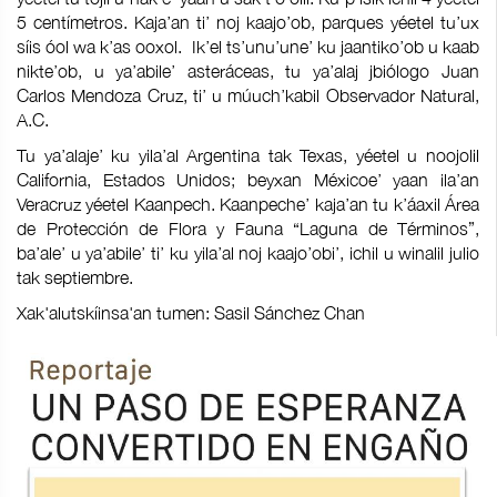
5 centímetros. Kaja’an ti’ noj kaajo’ob, parques yéetel tu’ux
síis óol wa k’as ooxol. Ik’el ts’unu’une’ ku jaantiko’ob u kaab
nikte’ob, u ya’abile’ asteráceas, tu ya’alaj jbiólogo Juan
Carlos Mendoza Cruz, ti’ u múuch’kabil Observador Natural,
A.C.
Tu ya’alaje’ ku yila’al Argentina tak Texas, yéetel u noojolil
California, Estados Unidos; beyxan Méxicoe’ yaan ila’an
Veracruz yéetel Kaanpech. Kaanpeche’ kaja’an tu k’áaxil Área
de Protección de Flora y Fauna “Laguna de Términos”,
ba’ale’ u ya’abile’ ti’ ku yila’al noj kaajo’obi’, ichil u winalil julio
tak septiembre.
Xak'alutskíinsa'an tumen: Sasil Sánchez Chan