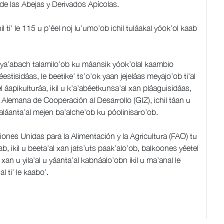
de las Abejas y Derivados Apícolas.
l ti’ le 115 u p’éel noj lu’umo’ob ichil tuláakal yóok’ol kaab
ch ya’abach talamilo’ob ku máansik yóok’olal kaambio
stisidáas, le beetike’ ts’o’ok yaan jejeláas meyajo’ob ti’al
l áapikulturáa, ikil u k’a’abéetkunsa’al xan pláaguisidáas,
Alemana de Cooperación al Desarrollo (GIZ), ichil táan u
kaláanta’al mejen ba’alche’ob ku póolinisaro’ob.
iones Unidas para la Alimentación y la Agricultura (FAO) tu
aab, ikil u beeta’al xan jats’uts paak’alo’ob, balkoones yéetel
x xan u yila’al u yáanta’al kabnáalo’obn ikil u ma’anal le
al ti’ le kaabo’.