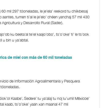
 60 mil 297 tóoneladas, le je’ela’ reekord tu chíikbesaj
ab aantes, tumen ti’al le je’elo’ chéen yanchaj 57 mil 430
e Agricultura y Desarrollo Rural (Sader).
ajo’ob ku beeta’al te’el kaajo’obo’, ts’o’oke’ ti’ le ts’ook
il u bin u ya’abtal.
rica de miel con más de 60 mil toneladas
ervicio de Información Agroalimentaria y Pesquera
2 tóoneladas.
ok’ol Kaabe’, Sedere’ tu ya’alaj tu noj lu’umil Mëxicoe’
ntal kaab, ts’o’oke’ yaan xan maanal 47 mil