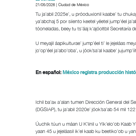
21/05/2026 | Ciudad de México
Tu ja’abil 2025e’, u próoduxionil kaabe’ tu chukaj
ya’abchaj 5 por siiento keetel yéetel jump’éel ja’
tóoneladas, beey tu ts’áaj k’ajóoltbil Secretaría d
U meyajil áapikulturae’ jump’éel ti’ le jejeláas mey
jo’op’éel ja’abo’oba’, u jóok’sa’al kaabe’ jujump’íit
En español:
México registra producción histó
Ichil ba’ax a’alan tumen Dirección General del S
(DGSIAP), tu ja’abil 2020e’ jóok’sa’ab 54 mil 12
Úuchik túun u máan U K’iinil u Yik’elo’ob Kaab Yó
yaan 45 u jejeláasil ik’el kaab ku beetiko’ob u ya