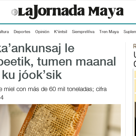
ltura
Deportes
Opinión
K'iintsil
SiempreViva
Tren Maya
Suple
ka’ankunsaj le
beetik, tumen maanal
 ku jóok’sik
e miel con más de 60 mil toneladas; cifra
24