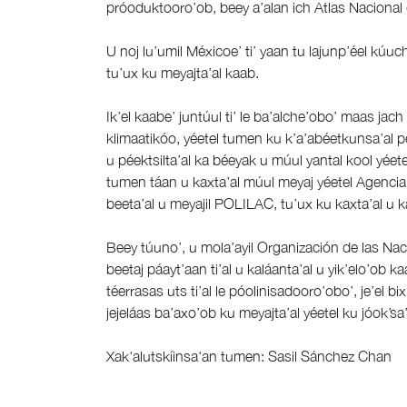
próoduktooro’ob, beey a’alan ich Atlas Nacional 
U noj lu’umil Méxicoe’ ti’ yaan tu lajunp’éel kúuchi
tu’ux ku meyajta’al kaab.
Ik’el kaabe’ juntúul ti’ le ba’alche’obo’ maas ja
klimaatikóo, yéetel tumen ku k’a’abéetkunsa’al pée
u péektsilta’al ka béeyak u múul yantal kool yéete
tumen táan u kaxta’al múul meyaj yéetel Agencia 
beeta’al u meyajil POLILAC, tu’ux ku kaxta’al u 
Beey túuno’, u mola’ayil Organización de las Nac
beetaj páayt’aan ti’al u kaláanta’al u yik’elo’ob k
téerrasas uts ti’al le póolinisadooro’obo’, je’el bi
jejeláas ba’axo’ob ku meyajta’al yéetel ku jóok’sa’
Xak'alutskíinsa'an tumen: Sasil Sánchez Chan