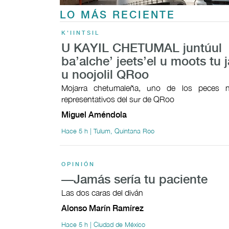
LO MÁS RECIENTE
K'IINTSIL
U KAYIL CHETUMAL juntúul
ba’alche’ jeets’el u moots tu j
u noojolil QRoo
Mojarra chetumaleña, uno de los peces n
representativos del sur de QRoo
Miguel Améndola
Hace 5 h | Tulum, Quintana Roo
OPINIÓN
—Jamás sería tu paciente
Las dos caras del diván
Alonso Marín Ramírez
Hace 5 h | Ciudad de México