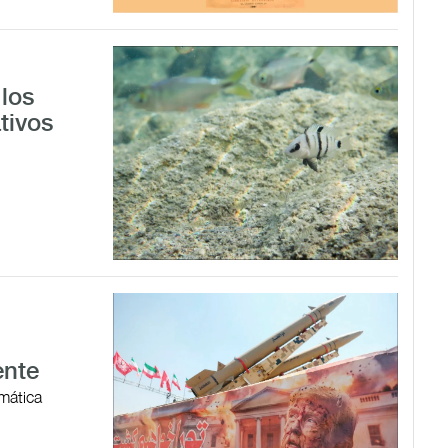
los
tivos
ente
omática