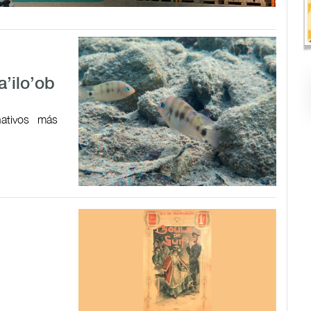
a’ilo’ob
ativos más