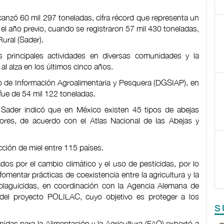
canzó 60 mil 297 toneladas, cifra récord que representa un
l año previo, cuando se registraron 57 mil 430 toneladas,
Rural (Sader).
 principales actividades en diversas comunidades y la
l alza en los últimos cinco años.
io de Información Agroalimentaria y Pesquera (DGSIAP), en
fue de 54 mil 122 toneladas.
a Sader indicó que en México existen 45 tipos de abejas
res, de acuerdo con el Atlas Nacional de las Abejas y
ción de miel entre 115 países.
os por el cambio climático y el uso de pesticidas, por lo
entar prácticas de coexistencia entre la agricultura y la
plaguicidas, en coordinación con la Agencia Alemana de
 del proyecto POLILAC, cuyo objetivo es proteger a los
S
idas para la Alimentación y la Agricultura (FAO) exhortó a