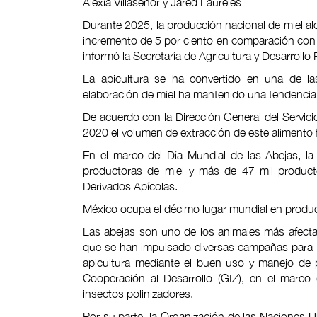
Alexia Villaseñor y Jared Laureles
Durante 2025, la producción nacional de miel al
incremento de 5 por ciento en comparación con e
informó la Secretaría de Agricultura y Desarrollo 
La apicultura se ha convertido en una de las
elaboración de miel ha mantenido una tendencia a
De acuerdo con la Dirección General del Servic
2020 el volumen de extracción de este alimento 
En el marco del Día Mundial de las Abejas, l
productoras de miel y más de 47 mil producto
Derivados Apícolas.
México ocupa el décimo lugar mundial en produc
Las abejas son uno de los animales más afectad
que se han impulsado diversas campañas para fom
apicultura mediante el buen uso y manejo de 
Cooperación al Desarrollo (GIZ), en el marco
insectos polinizadores.
Por su parte, la Organización de las Naciones Un