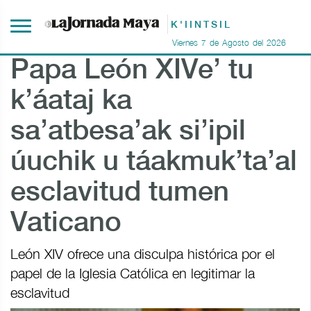
K'IINTSIL
Viernes
7
de
Agosto
del
2026
Papa León XIVe’ tu
k’áataj ka
sa’atbesa’ak si’ipil
úuchik u táakmuk’ta’al
esclavitud tumen
Vaticano
León XIV ofrece una disculpa histórica por el
papel de la Iglesia Católica en legitimar la
esclavitud