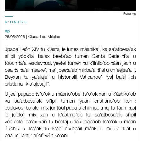
Foto: Ap
K'IINTSIL
Ap
26/05/2026 | Ciudad de México
Jpapa León XIV tu k’áataj le lunes máanika’, ka sa’atbesa’ak
si’ipil yóok’lal ba’ax beeta’ab tumen Santa Sede ti’al u
tóoch’ta’al esclavitud, yéetel tumen tu k’iinilo’ob táan jach u
paalitsilta’al máake’, ma’ jbeeta’ab mixba’al ti’al u ch’éejsa’ali’.
Beyxan tu ya’alaje’ u historialil Vaticanoe’ “yaj ba’al ich
cristianail k’a’ajesajil”.
U jeel papaob ts’o’ok u máano’obe’ ts’o’ok xan u k’áatiko’ob
ka sa’atbesa’ak si’ipil tumen yaan cristiano’ob konik
esclavos, ba’ale’ mix juntúul papa u chíimpoltmaj tu táan kaaj
le je’elo’, mix xan u k’áatmo’ob ka sa’atbesa’ak si’ipil
yóok’olal ba’ax xan tu beetaj uláak’ papaob ts’o’ok u máan
úuchik u ts’áak tu k’ab europail máak u muuk’ ti’al u
paalitsilta’al “infiel” wíiniko’ob.