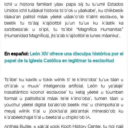
Ichil u historia familiaril yáax papa síij tu lu’umil Estados
Unidos ichil tuláakal historia ts’o’ok u yáalkabe’, ku chíikbesik
táaka’an palitsil máak yéetel uláak’o’ob ti’alint esclavos, le
beetik tu ts’áaj k’ajóoltbil ju’un tu’ux ku k’áatik ka
sa’stbesa’ak u si’ipil, tu ts’íibil “Magnifica Humanitas”
(Humanidad Magnífica), jts’a’ab k’ajóoltbil le lunes máanika’.
En español:
León XIV ofrece una disculpa histórica por el
papel de la Iglesia Católica en legitimar la esclavitud
Ts’íibe’ ku kaxtik u tokik wíinik ti’ le k’iino’oba’ tu’ux táan u
ch’a’ak u muuk’ inteligencia artificial. León tu ya’alaje’
trasatlántico koonol esclavose’ tu ketaj yéetel u túumben
formail u palitsilta’al máak te’el k’iino’oba’, tumen táan u
yúuchul yéetel digital ba’alo’ob beetik ma’ u chíimpolta’al u
meyaj wíinik ti’al u jóok’sa’al jela’antak mineralo’ob ku
k’a’abéetchajal ti’al u beeta’al u chipilo’ob IA.
Anthea Butler, x xak’al xook Koch History Center, tu noj najil