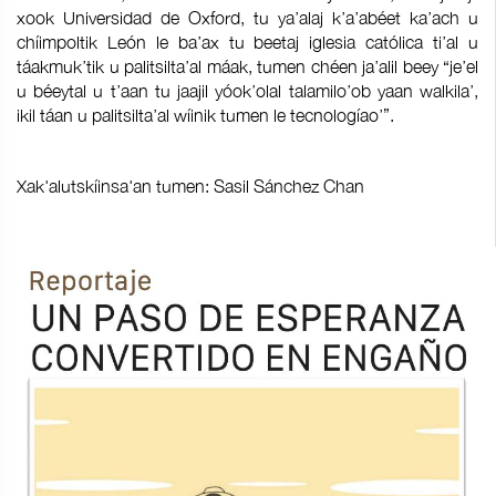
xook Universidad de Oxford, tu ya’alaj k’a’abéet ka’ach u
chíimpoltik León le ba’ax tu beetaj iglesia católica ti’al u
táakmuk’tik u palitsilta’al máak, tumen chéen ja’alil beey “je’el
u béeytal u t’aan tu jaajil yóok’olal talamilo’ob yaan walkila’,
ikil táan u palitsilta’al wíinik tumen le tecnologíao’”.
Xak'alutskíinsa'an tumen: Sasil Sánchez Chan