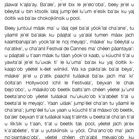
jáawal k’ajla’ay. Ba’ale’, je’el bix le je’elo’oba’, beey je’el u
béeytal u bin ktsolik lalaj jump’éel lu’um e’esik ba’ax ku yaj
óoltik wa ba’ax chokojkíinsik u pool.
Beey juntúul máak ma’ u láaj ojel ba’al yóok’lal cha’ane’, tu
yáamil je’el ba’alak ku páajtal u ya’alal tumen máax jach
kaambanaja’an yook’lal le noj meyajo’, máake’ ku béeytal u
na’atike’, u cha’anil Festival de Cannes ma’ chéen páantayai’:
u páajtalil u t’aan máak tu táan yóok’ol kaab, u kúuchil ti’al u
yawta’al je’el tu’uxak ti’ le lu’uma’ ba’ax ku yaj óoltik k-
kaajo’ob yéetel k-éet wíinikil. Wa ka pakta’ak ba’al beya’,
máake’ je’el u p’atik paachil tuláakal ba’ax jach ma’ ki’
óolta’an Hollywood ichil le Festivala’, beyxan le chak
bejo’obo’, u máakilo’ob beetik balts’am chéen yéetel ju’unil
beeta’ano’ob yéetel tuláakal nu’ukulo’ob k’a’abéet ti’al u
beeta’al le meyajo’. Yaan uláak’ jump’éel cha’an tu yáamil le
cha’ana’; jump’éel tu’ux yaan u kúuchil ti’al máaxo’ob beetik,
ba’ale’ beyxan ti’al tuláakal kaaj ti’alintik u beeta’al cha’an ti’al
u líik’sik u t’aan, ti’al u beetik tak pool, yéetel jach je’ex
k’a’abéete’, ti’al u yutskíinsik u yóol. Cha’ano’ob ma’ jach
no’ojantako’obi’, yéetel chéen ch’a’abil meyajo’ob ku