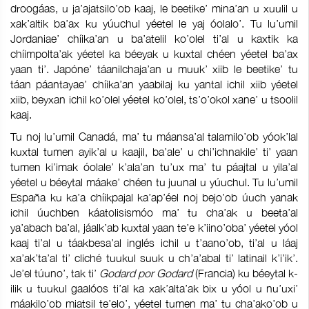
droogáas, u ja’ajatsilo’ob kaaj, le beetike’ mina’an u xuulil u
xak’altik ba’ax ku yúuchul yéetel le yaj óolalo’. Tu lu’umil
Jordaniae’ chíika’an u ba’atelil ko’olel ti’al u kaxtik ka
chíimpolta’ak yéetel ka béeyak u kuxtal chéen yéetel ba’ax
yaan ti’. Japóne’ táanilchaja’an u muuk’ xiib le beetike’ tu
táan páantayae’ chíika’an yaabilaj ku yantal ichil xiib yéetel
xiib, beyxan ichil ko’olel yéetel ko’olel, ts’o’okol xane’ u tsoolil
kaaj.
Tu noj lu’umil Canadá, ma’ tu máansa’al talamilo’ob yóok’lal
kuxtal tumen ayik’al u kaajil, ba’ale’ u chi’ichnakile’ ti’ yaan
tumen ki’imak óolale’ k’ala’an tu’ux ma’ tu páajtal u yila’al
yéetel u béeytal máake’ chéen tu juunal u yúuchul. Tu lu’umil
España ku ka’a chíikpajal ka’ap’éel noj bejo’ob úuch yanak
ichil úuchben káatolisismóo ma’ tu cha’ak u beeta’al
ya’abach ba’al, jáalk’ab kuxtal yaan te’e k’iino’oba’ yéetel yóol
kaaj ti’al u táakbesa’al inglés ichil u t’aano’ob, ti’al u láaj
xa’ak’ta’al ti’ cliché tuukul suuk u ch’a’abal ti’ latinail k’i’ik’.
Je’el túuno’, tak ti’
Godard por Godard
(Francia) ku béeytal k-
ilik u tuukul gaalóos ti’al ka xak’alta’ak bix u yóol u nu’uxi’
máakilo’ob miatsil te’elo’, yéetel tumen ma’ tu cha’ako’ob u