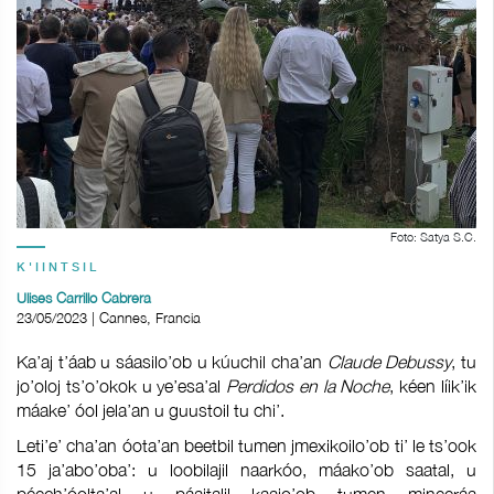
Foto: Satya S.C.
K'IINTSIL
Ulises Carrillo Cabrera
23/05/2023 | Cannes, Francia
Ka’aj t’áab u sáasilo’ob u kúuchil cha’an
Claude Debussy
, tu
jo’oloj ts’o’okok u ye’esa’al
Perdidos en la Noche
, kéen líik’ik
máake’ óol jela’an u guustoil tu chi’.
Leti’e’ cha’an óota’an beetbil tumen jmexikoilo’ob ti’ le ts’ook
15 ja’abo’oba’: u loobilajil naarkóo, máako’ob saatal, u