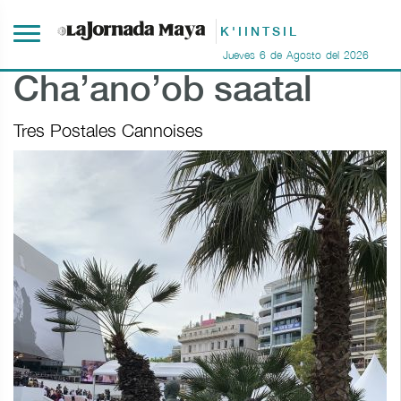
K'IINTSIL
Jueves
6
de
Agosto
del
2026
Cha’ano’ob saatal
Tres Postales Cannoises