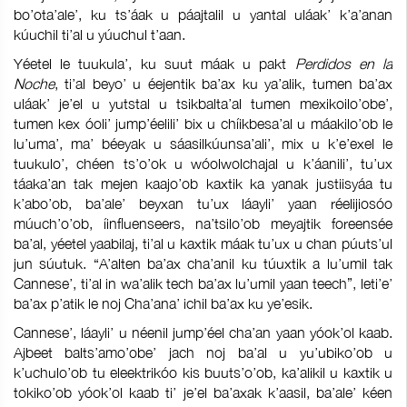
bo’ota’ale’, ku ts’áak u páajtalil u yantal uláak’ k’a’anan
kúuchil ti’al u yúuchul t’aan.
Yéetel le tuukula’, ku suut máak u pakt
Perdidos en la
Noche
, ti’al beyo’ u éejentik ba’ax ku ya’alik, tumen ba’ax
uláak’ je’el u yutstal u tsikbalta’al tumen mexikoilo’obe’,
tumen kex óoli’ jump’éelili’ bix u chíikbesa’al u máakilo’ob le
lu’uma’, ma’ béeyak u sáasilkúunsa’ali’, mix u k’e’exel le
tuukulo’, chéen ts’o’ok u wóolwolchajal u k’áanili’, tu’ux
táaka’an tak mejen kaajo’ob kaxtik ka yanak justiisyáa tu
k’abo’ob, ba’ale’ beyxan tu’ux láayli’ yaan réelijiosóo
múuch’o’ob, íinfluenseers, na’tsilo’ob meyajtik foreensée
ba’al, yéetel yaabilaj, ti’al u kaxtik máak tu’ux u chan púuts’ul
jun súutuk. “A’alten ba’ax cha’anil ku túuxtik a lu’umil tak
Cannese’, ti’al in wa’alik tech ba’ax lu’umil yaan teech”, leti’e’
ba’ax p’atik le noj Cha’ana’ ichil ba’ax ku ye’esik.
Cannese’, láayli’ u néenil jump’éel cha’an yaan yóok’ol kaab.
Ajbeet balts’amo’obe’ jach noj ba’al u yu’ubiko’ob u
k’uchulo’ob tu eleektrikóo kis buuts’o’ob, ka’alikil u kaxtik u
tokiko’ob yóok’ol kaab ti’ je’el ba’axak k’aasil, ba’ale’ kéen