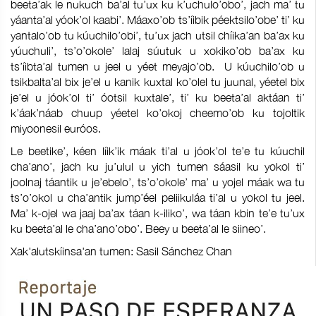
beeta’ak le nukuch ba’al tu’ux ku k’uchulo’obo’, jach ma’ tu
yáanta’al yóok’ol kaabi’. Máaxo’ob ts’íibik péektsilo’obe’ ti’ ku
yantalo’ob tu kúuchilo’obi’, tu’ux jach utsil chíika’an ba’ax ku
yúuchuli’, ts’o’okole’ lalaj súutuk u xokiko’ob ba’ax ku
ts’íibta’al tumen u jeel u yéet meyajo’ob. U kúuchilo’ob u
tsikbalta’al bix je’el u kanik kuxtal ko’olel tu juunal, yéetel bix
je’el u jóok’ol ti’ óotsil kuxtale’, ti’ ku beeta’al aktáan ti’
k’áak’náab chuup yéetel ko’okoj cheemo’ob ku tojoltik
miyoonesil euróos.
Le beetike’, kéen líik’ik máak ti’al u jóok’ol te’e tu kúuchil
cha’ano’, jach ku ju’ulul u yich tumen sáasil ku yokol ti’
joolnaj táantik u je’ebelo’, ts’o’okole’ ma’ u yojel máak wa tu
ts’o’okol u cha’antik jump’éel peliikuláa ti’al u yokol tu jeel.
Ma’ k-ojel wa jaaj ba’ax táan k-iliko’, wa táan kbin te’e tu’ux
ku beeta’al le cha’ano’obo’. Beey u beeta’al le siineo’.
Xak'alutskíinsa'an tumen: Sasil Sánchez Chan