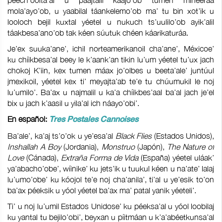
péech’óolta’al u páajtalil kaajo’ob tumen mineeráa
mola’ayo’ob, u yaabilal táankelemo’ob ma’ tu bin xot’ik u
looloch bejil kuxtal yéetel u nukuch ts’uulilo’ob ayik’alil
táakbesa’ano’ob tak kéen súutuk chéen káarikaturáa.
Je’ex suuka’ane’, ichil norteamerikanoil cha’ane’, Méxicoe’
ku chíikbesa’al beey le k’aank’an tikin lu’um yéetel tu’ux jach
chokoj K’iin, kex tumen máax jo’olbes u beeta’ale’ juntúul
jmexikoil, yéetel kex ti’ meyajta’ab te’e tu chúumukil le noj
lu’umilo’. Ba’ax u najmalil u ka’a chíikbes’aal ba’al jach je’el
bix u jach k’aasil u yila’al ich náayo’obi’.
En español:
Tres Postales Cannoises
Ba’ale’, ka’aj ts’o’ok u ye’esa’al
Black Flies
(Estados Unidos),
Inshallah A Boy
(Jordania),
Monstruo
(Japón),
The Nature of
Love
(Cánada),
Extraña Forma de Vida
(España) yéetel uláak’
ya’abacho’obe’, wíinike’ ku jets’ik u tuukul kéen u na’ate’ lalaj
lu’umo’obe’ ku kóojol te’e noj cha’anila’, ti’al u ye’esik to’on
ba’ax péeksik u yóol yéetel ba’ax ma’ patal yanik yéeteli’.
Ti’ u noj lu’umil Estados Unidose’ ku péeksa’al u yóol loobilaj
ku yantal tu bejilo’obi’, beyxan u píitmáan u k’a’abéetkunsa’al