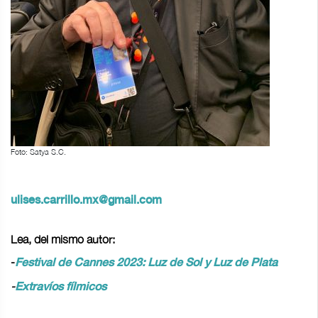
Foto: Satya S.C.
ulises.carrillo.mx@gmail.com
Lea, del mismo autor:
-
Festival de Cannes 2023: Luz de Sol y Luz de Plata
-
Extravíos fílmicos